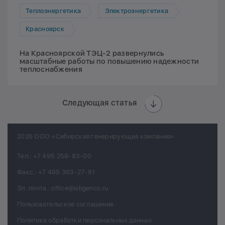
Теплоэнергетика
Электроэнергетика
Красноярск
На Красноярской ТЭЦ-2 развернулись
масштабные работы по повышению надежности
теплоснабжения
Следующая статья
2026 ООО «Сибирская генерирующая компания»
Тел.:
+7 495 258-83-00
Факс.:
+7 495 363-27-81
Эл. почта.:
office@sibgenco.ru
Пользовательское соглашение
Политика обработки персональных данных