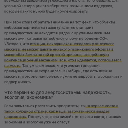
возможным введением углеродного налога, то, очевидно, для
угольной генерации это обернется повышением издержек,
которые как-то нужно будет компенсировать.
При этом стоит обратить внимание на тот факт, что объекты
выбросов парниковых газов (угольные станции)
преимущественно находятся рядом с крупными лесными
массивами, которые потребляют огромные объемы СО
.
2
Убежден, что
станция, находящаяся неподалеку от лесного
массива, не может давать никакого парникового эффекта в
масштабах Земли по той простой причине, что действует
компенсационный механизм: все, что выделяется, поглощается
на месте.
Так уж сложилось, что угольная генерация
преимущественно сохранилась в Сибири, где есть лесные
массивы, которые нам сейчас нужно не вырубать, а сохранять и
поддерживать.
Что первично для энергосистемы: надежность,
экология, экономика?
Если попытаться расставить приоритеты, то
на первое место в
такой холодной стране, как наша, автоматически выйдет
надежность.
Потому что, если зимой нет тепла и света, никакая
экономия и экология уже не спасут.