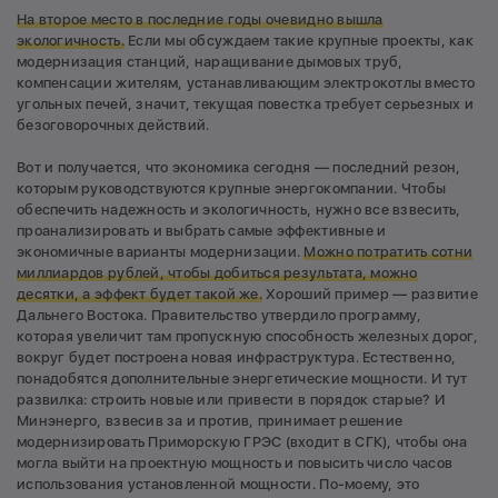
На второе место в последние годы очевидно вышла
экологичность.
Если мы обсуждаем такие крупные проекты, как
модернизация станций, наращивание дымовых труб,
компенсации жителям, устанавливающим электрокотлы вместо
угольных печей, значит, текущая повестка требует серьезных и
безоговорочных действий.
Вот и получается, что экономика сегодня — последний резон,
которым руководствуются крупные энергокомпании. Чтобы
обеспечить надежность и экологичность, нужно все взвесить,
проанализировать и выбрать самые эффективные и
экономичные варианты модернизации.
Можно потратить сотни
миллиардов рублей, чтобы добиться результата, можно
десятки, а эффект будет такой же.
Хороший пример — развитие
Дальнего Востока. Правительство утвердило программу,
которая увеличит там пропускную способность железных дорог,
вокруг будет построена новая инфраструктура. Естественно,
понадобятся дополнительные энергетические мощности. И тут
развилка: строить новые или привести в порядок старые? И
Минэнерго, взвесив за и против, принимает решение
модернизировать Приморскую ГРЭС (входит в СГК), чтобы она
могла выйти на проектную мощность и повысить число часов
использования установленной мощности. По-моему, это