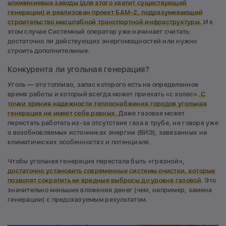
алюминиевые заводы (для этого хватит существующей
генерации) и реализован проект БАМ-2, подразумевающий
строительство масштабной транспортной инфраструктуры.
И в
этом случае Системный оператор уже начинает считать:
достаточно ли действующих энергомощностей или нужно
строить дополнительные.
Конкурента ли угольная генерация?
Уголь — это топливо, запас которого есть на определенное
время работы и который всегда может приехать «с колес».
С
точки зрения надежности теплоснабжения городов угольная
генерация не имеет себе равных.
Даже газовая может
перестать работать из-за отсутствия газа в трубе, не говоря уже
о возобновляемых источниках энергии (ВИЭ), завязанных на
климатических особенностях и потенциале.
Чтобы угольная генерация перестала быть «грязной»,
д
остаточно установить современные системы очистки, которые
позволят сократить ее вредные выбросы до уровня газовой
. Это
значительно меньшие вложения денег (чем, например, замена
генерации) с предсказуемым результатом.