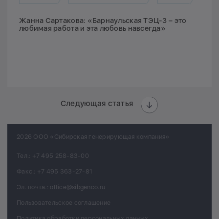
Жанна Сартакова: «Барнаульская ТЭЦ-3 – это
любимая работа и эта любовь навсегда»
Следующая статья
2026 ООО «Сибирская генерирующая компания»
Тел.:
+7 495 258-83-00
Факс.:
+7 495 363-27-81
Эл. почта.:
office@sibgenco.ru
Пользовательское соглашение
Политика обработки персональных данных