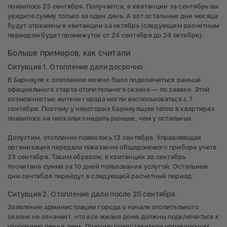
появилось 23 сентября. Получается, в квитанции за сентябрь вы
увидите сумму только за один день. А вот остальные дни месяца
будут отражены в квитанции за октябрь (следующим расчетным
периодом будет промежуток от 24 сентября до 24 октября).
Больше примеров, как считали
Ситуация 1. Отопление дали досрочно
В Барнауле к отоплению можно было подключиться раньше
официального старта отопительного сезона — по заявке. Этой
возможностью жители города могли воспользоваться с 7
сентября. Поэтому у некоторых барнаульцев тепло в квартирах
появилось на несколько недель раньше, чем у остальных.
Допустим, отопление появилось 13 сентября. Управляющая
организация передала показания общедомового прибора учета
23 сентября. Таким образом, в квитанции за сентябрь
посчитана сумма за 10 дней пользования услугой. Остальные
дни сентября перейдут в следующий расчетный период.
Ситуация 2. Отопление дали после 25 сентября
Заявление администрации города о начале отопительного
сезоне не означает, что все жилые дома должны подключиться к
отоплению день в день. Поэтому представители управляющих