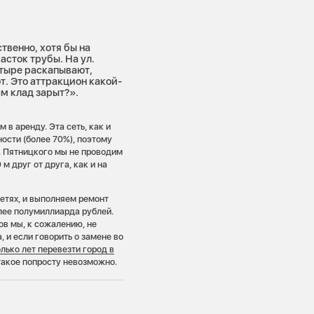
твенно, хотя бы на
асток трубы. На ул.
етыре раскапывают,
т. Это аттракцион какой-
ам клад зарыт?».
в аренду. Эта сеть, как и
ости (более 70%), поэтому
. Пятницкого мы не проводим
м друг от друга, как и на
сетях, и выполняем ремонт
олее полумиллиарда рублей.
ов мы, к сожалению, не
 и если говорить о замене во
лько лет перевезти город в
такое попросту невозможно.