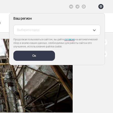
Ваш регион
ы
Меню
Все теги
Выберите город
Продолжая пользоваться сайтом, вы даёте
согласие
на автоматический
сбор и анализ ваших данных, необходимых для работы сайта и его
улучшения, использование файлов cookie.
Ок