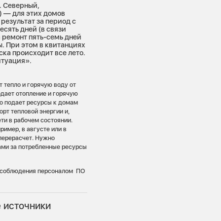
. Северный,
0) — для этих домов
 результат за период с
есять дней (в связи
 ремонт пять-семь дней
ы. При этом в квитанциях
ска происходит все лето.
итуация».
 тепло и горячую воду от
дает отопление и горячую
но подает ресурсы к домам
рт тепловой энергии и,
ти в рабочем состоянии.
ример, в августе или в
 перерасчет. Нужно
ами за потребленные ресурсы
ю соблюдения персоналом ПО
е источники