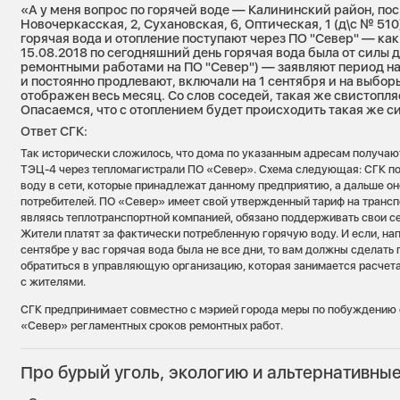
«А у меня вопрос по горячей воде — Калининский район, пос
Новочеркасская, 2, Сухановская, 6, Оптическая, 1 (д\с № 51
горячая вода и отопление поступают через ПО "Север" — как
15.08.2018 по сегодняшний день горячая вода была от силы д
ремонтными работами на ПО "Север") — заявляют период на
и постоянно продлевают, включали на 1 сентября и на выбор
отображен весь месяц. Со слов соседей, такая же свистопля
Опасаемся, что с отоплением будет происходить такая же с
Ответ СГК:
Так исторически сложилось, что дома по указанным адресам получают
ТЭЦ-4 через тепломагистрали ПО «Север». Схема следующая: СГК по
воду в сети, которые принадлежат данному предприятию, а дальше о
потребителей. ПО «Север» имеет свой утвержденный тариф на транспо
являясь теплотранспортной компанией, обязано поддерживать свои се
Жители платят за фактически потребленную горячую воду. И если, нап
сентябре у вас горячая вода была не все дни, то вам должны сделать
обратиться в управляющую организацию, которая занимается расчет
с жителями.
СГК предпринимает совместно с мэрией города меры по побуждени
«Север» регламентных сроков ремонтных работ.
Про бурый уголь, экологию и альтернативны