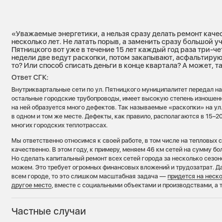
«Уважаемые энергетики, а нельзя сразу делать ремонт качес
несколько лет. Не латать порыв, а заменить сразу большой уч
Пятницкого вот уже в течение 15 лет каждый год раза три-ч
недели две ведут раскопки, потом закапывают, асфальтирую
то? Или способ списать деньги в конце квартала? А может, т
Ответ СГК:
Внутриквартальные сети по ул. Пятницкого муниципалитет передал нам 
остальные городские трубопроводы, имеет высокую степень изношенн
на ней образуется много дефектов. Так называемые «раскопки» на ул
в одном и том же месте. Дефекты, как правило, располагаются в 15–20 
многих городских теплотрассах.
Мы ответственно относимся к своей работе, в том числе на тепловых 
качественно. В этом году, к примеру, меняем 46 км сетей на сумму б
Но сделать капитальный ремонт всех сетей города за несколько сезон
можем. Это требует огромных финансовых вложений и трудозатрат. Да,
всем городе, то это слишком масштабная задача —
придется на неско
другое место
, вместе с социальными объектами и производствами, а 
Частные случаи