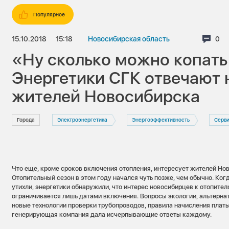
Популярное
15.10.2018
15:18
Новосибирская область
Ком
0
«Ну сколько можно копать
Энергетики СГК отвечают 
жителей Новосибирска
Города
Электроэнергетика
Энергоэффективность
Серв
Что еще, кроме сроков включения отопления, интересует жителей Но
Отопительный сезон в этом году начался чуть позже, чем обычно. Когд
утихли, энергетики обнаружили, что интерес новосибирцев к отопител
ограничивается лишь датами включения. Вопросы экологии, альтерна
новые технологии проверки трубопроводов, правила начисления плат
генерирующая компания дала исчерпывающие ответы каждому.