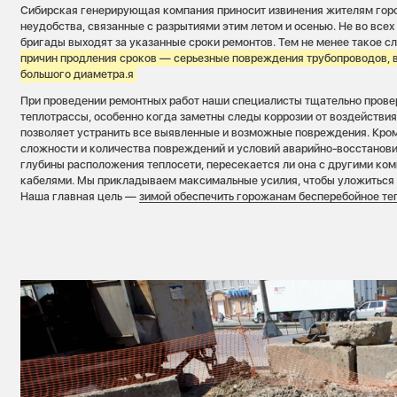
Сибирская генерирующая компания приносит извинения жителям гор
неудобства, связанные с разрытиями этим летом и осенью. Не во все
бригады выходят за указанные сроки ремонтов. Тем не менее такое с
причин продления сроков — серьезные повреждения трубопроводов, в
большого диаметра.я
При проведении ремонтных работ наши специалисты тщательно прове
теплотрассы, особенно когда заметны следы коррозии от воздействия 
позволяет устранить все выявленные и возможные повреждения. Кроме
сложности и количества повреждений и условий аварийно-восстанови
глубины расположения теплосети, пересекается ли она с другими ко
кабелями. Мы прикладываем максимальные усилия, чтобы уложиться 
Наша главная цель —
зимой обеспечить горожанам бесперебойное т