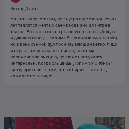
Виктор Дурнев
«Я стал энергетиком, но внутри еще с юношеских
лет теплится мечта о съемках в кино или игре в
театре! Вот так точечно реализую свою глубокую
и давнюю мечту. Эта зима была аномально теплой,
но в день съемок дул пронизывающий ветер, лицо
и скулы замерзали постоянно, поэтому
переживал за дикцию, но сюжет получился
интересный. Когда слышишь „Топим за Сибирь“,
сразу приходит на ум, что сибиряк — это тот,
кому все по плечу!»