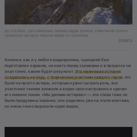
До столбов, где снимались первые кадры ролика, съемочной группе
пришлось час идти пешком вверх по тропинке
Скачать
Конечно, как и у любого видеоролика, сценарий был
подготовлен заранее, но никто перед съемками и в процессе не
знал точно, каким будет результат.
Эта маленькая история
создавалась на ходу, с творческим участием каждого героя
: это
были не просто актеры, которым нужно сыграть роль, все
участники съемок вложили в видео свое настроение и сделал
его именно таким. «Мы делаем историю» — эти слова тоже не
были придуманы заранее, они родились уже на этапе монтажа,
но очень точно выразили идею видео.