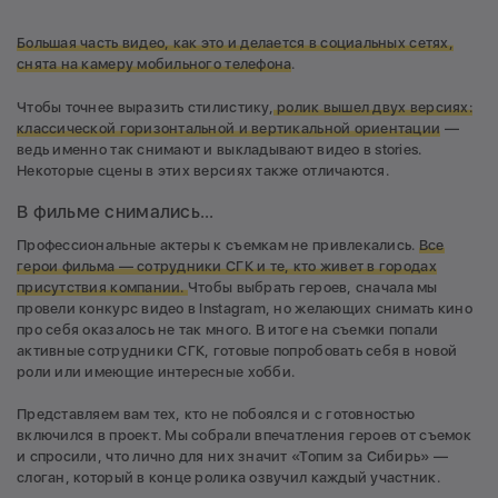
Большая часть видео, как это и делается в социальных сетях,
снята на камеру мобильного телефона
.
Чтобы точнее выразить стилистику,
ролик вышел двух версиях:
классической горизонтальной и вертикальной ориентации
—
ведь именно так снимают и выкладывают видео в stories.
Некоторые сцены в этих версиях также отличаются.
В фильме снимались...
Профессиональные актеры к съемкам не привлекались.
Все
герои фильма — сотрудники СГК и те, кто живет в городах
присутствия компании.
Чтобы выбрать героев, сначала мы
провели конкурс видео в Instagram, но желающих снимать кино
про себя оказалось не так много. В итоге на съемки попали
активные сотрудники СГК, готовые попробовать себя в новой
роли или имеющие интересные хобби.
Представляем вам тех, кто не побоялся и с готовностью
включился в проект. Мы собрали впечатления героев от съемок
и спросили, что лично для них значит «Топим за Сибирь» —
слоган, который в конце ролика озвучил каждый участник.