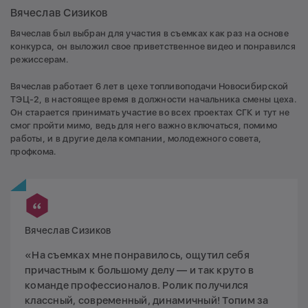
Вячеслав Сизиков
Вячеслав был выбран для участия в съемках как раз на основе
конкурса, он выложил свое приветственное видео и понравился
режиссерам.
Вячеслав работает 6 лет в цехе топливоподачи Новосибирской
ТЭЦ-2, в настоящее время в должности начальника смены цеха.
Он старается принимать участие во всех проектах СГК и тут не
смог пройти мимо, ведь для него важно включаться, помимо
работы, и в другие дела компании, молодежного совета,
профкома.
Вячеслав Сизиков
«На съемках мне понравилось, ощутил себя
причастным к большому делу — и так круто в
команде профессионалов. Ролик получился
классный, современный, динамичный! Топим за