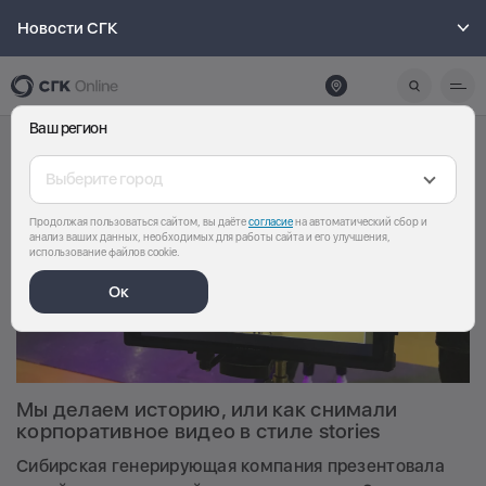
Новости СГК
Ваш регион
Выберите город
Продолжая пользоваться сайтом, вы даёте
согласие
на автоматический сбор и
анализ ваших данных, необходимых для работы сайта и его улучшения,
использование файлов cookie.
Ок
Мы делаем историю, или как снимали
корпоративное видео в стиле stories
Сибирская генерирующая компания презентовала