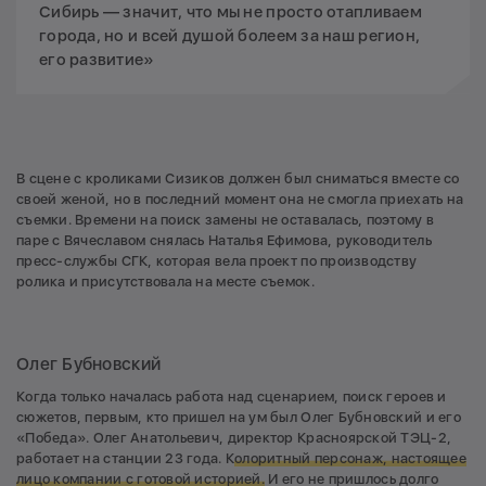
Сибирь — значит, что мы не просто отапливаем
города, но и всей душой болеем за наш регион,
его развитие»
В сцене с кроликами Сизиков должен был сниматься вместе со
своей женой, но в последний момент она не смогла приехать на
съемки. Времени на поиск замены не оставалась, поэтому в
паре с Вячеславом снялась Наталья Ефимова, руководитель
пресс-службы СГК, которая вела проект по производству
ролика и присутствовала на месте съемок.
Олег Бубновский
Когда только началась работа над сценарием, поиск героев и
сюжетов, первым, кто пришел на ум был Олег Бубновский и его
«Победа». Олег Анатольевич, директор Красноярской ТЭЦ-2,
работает на станции 23 года. К
олоритный персонаж, настоящее
лицо компании с готовой историей.
И его не пришлось долго