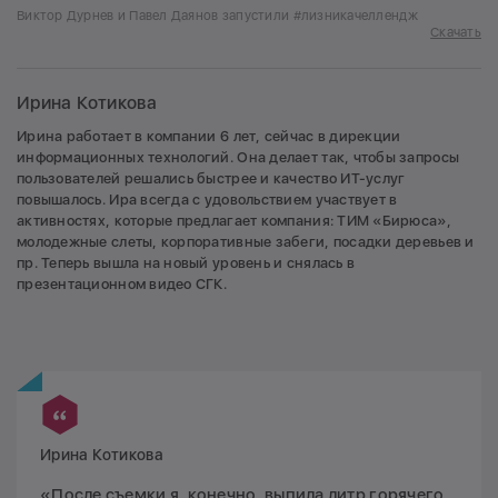
Виктор Дурнев и Павел Даянов запустили #лизникачеллендж
Скачать
Ирина Котикова
Ирина работает в компании 6 лет, сейчас в дирекции
информационных технологий. Она делает так, чтобы запросы
пользователей решались быстрее и качество ИТ-услуг
повышалось. Ира всегда с удовольствием участвует в
активностях, которые предлагает компания: ТИМ «Бирюса»,
молодежные слеты, корпоративные забеги, посадки деревьев и
пр. Теперь вышла на новый уровень и снялась в
презентационном видео СГК.
Ирина Котикова
«После съемки я, конечно, выпила литр горячего