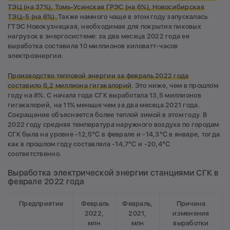
ТЭЦ (на 37%), Томь-Усинская ГРЭС (на 6%), Новосибирская
ТЭЦ-5 (на 6%).
Также намного чаще в этом году запускалась
ГТЭС Новокузнецкая, необходимая для покрытия пиковых
нагрузок в энергосистеме: за два месяца 2022 года ее
выработка составила 10 миллионов киловатт-часов
электроэнергии.
Производство тепловой энергии за февраль 2022 года
составило 6,2 миллиона гигакалорий
. Это ниже, чем в прошлом
году на 8%. С начала года СГК выработала 13,5 миллионов
гигакалорий, на 11% меньше чем за два месяца 2021 года.
Сокращение объясняется более теплой зимой в этом году. В
2022 году средняя температура наружного воздуха по городам
СГК была на уровне -12,5℃ в феврале и -14,3℃ в январе, тогда
как в прошлом году cоставляла -14,7℃ и -20,4℃
соответственно.
Выработка электрической энергии станциями СГК в
феврале 2022 года
Предприятие
Февраль
Февраль,
Причина
2022,
2021,
изменения
млн
млн
выработки