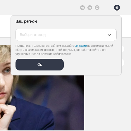
Ваш регион
ы
Меню
Все теги
Выберите город
Продолжая пользоваться сайтом, вы даёте
согласие
на автоматический
сбор и анализ ваших данных, необходимых для работы сайта и его
улучшения, использование файлов cookie.
Ок