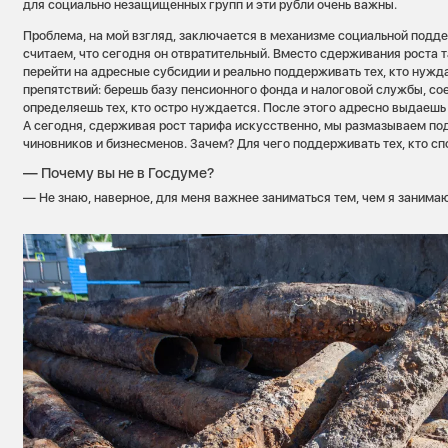
для социально незащищенных групп и эти рубли очень важны.
Проблема, на мой взгляд, заключается в механизме социальной подд
считаем, что сегодня он отвратительный. Вместо сдерживания роста т
перейти на адресные субсидии и реально поддерживать тех, кто нужда
препятствий: берешь базу пенсионного фонда и налоговой службы, со
определяешь тех, кто остро нуждается. После этого адресно выдаеш
А сегодня, сдерживая рост тарифа искусственно, мы размазываем по
чиновников и бизнесменов. Зачем? Для чего поддерживать тех, кто сп
— Почему вы не в Госдуме?
— Не знаю, наверное, для меня важнее заниматься тем, чем я занимаю