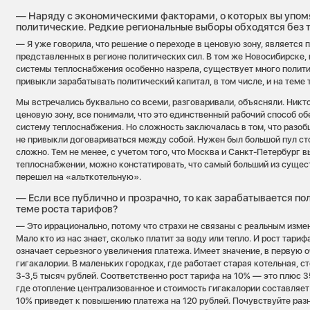
— Наряду с экономическими факторами, о которых вы упомя
политические. Редкие региональные выборы обходятся без
— Я уже говорила, что решение о переходе в ценовую зону, является
представленных в регионе политических сил. В том же Новосибирске,
системы теплоснабжения особенно назрела, существует много полити
привыкли зарабатывать политический капитал, в том числе, и на теме 
Мы встречались буквально со всеми, разговаривали, объясняли. Никто
ценовую зону, все понимали, что это единственный рабочий способ об
систему теплоснабжения. Но сложность заключалась в том, что разо
не привыкли договариваться между собой. Нужен был большой пул сто
сложно. Тем не менее, с учетом того, что Москва и Санкт-Петербург 
теплоснабжении, можно констатировать, что самый больший из суще
перешел на «альткотельную».
— Если все публично и прозрачно, то как зарабатывается по
теме роста тарифов?
— Это иррационально, потому что страхи не связаны с реальным изме
Мало кто из нас знает, сколько платит за воду или тепло. И рост тари
означает серьезного увеличения платежа. Имеет значение, в первую о
гигакалории. В маленьких городках, где работает старая котельная, 
3-3,5 тысяч рублей. Соответственно рост тарифа на 10% — это плюс 3
где отопление централизованное и стоимость гигакалории составляет
10% приведет к повышению платежа на 120 рублей. Почувствуйте разн