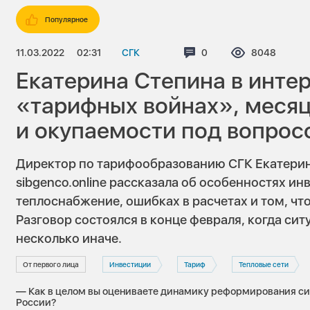
Популярное
11.03.2022
02:31
СГК
Комментариев:
0
Просмотров
8048
Екатерина Степина в инте
«тарифных войнах», месяц
и окупаемости под вопрос
Директор по тарифообразованию СГК Екатерин
sibgenco.online рассказала об особенностях ин
теплоснабжение, ошибках в расчетах и том, что
Разговор состоялся в конце февраля, когда си
несколько иначе.
От первого лица
Инвестиции
Тариф
Тепловые сети
— Как в целом вы оцениваете динамику реформирования с
России?