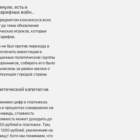
нули, есть и
 тарифных войн…
 предметом консенсуса всех
 где тема обновления
ческих игроков, которые
тарифов.
 не был против перехода в
еспечить инвестиции в
бщенные политические группы
ронников, собирать его было
вынесены за рамки закона о
ствующих городов страны
литический капитал на
нением цифр в платежках.
фа в процентах совершенно не
чередь, стоимость
стоимость может доходить до
50 рублей в платежке. Там,
 1200 рублей, увеличение на
ицу! Хотя мы понимаем, что