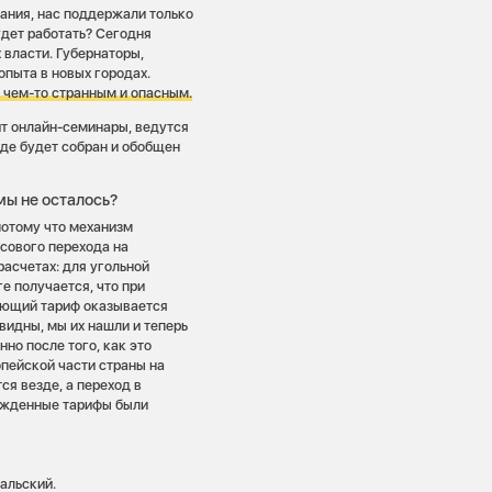
ания, нас поддержали только
удет работать? Сегодня
 власти. Губернаторы,
пыта в новых городах.
 чем-то странным и опасным.
ит онлайн-семинары, ведутся
где будет собран и обобщен
мы не осталось?
потому что механизм
сового перехода на
расчетах: для угольной
е получается, что при
вующий тариф оказывается
видны, мы их нашли и теперь
но после того, как это
пейской части страны на
я везде, а переход в
ержденные тарифы были
альский.