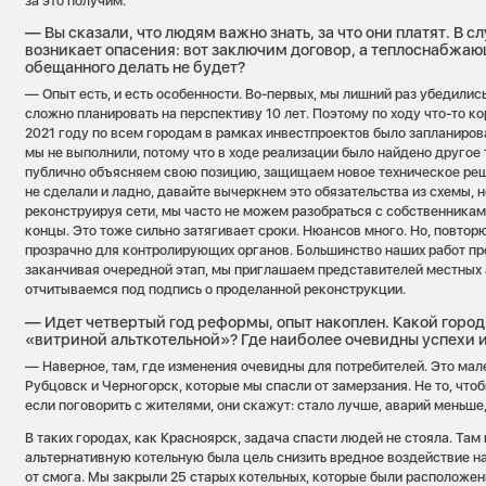
за это получим.
— Вы сказали, что людям важно знать, за что они платят. В с
возникает опасения: вот заключим договор, а теплоснабжаю
обещанного делать не будет?
— Опыт есть, и есть особенности. Во-первых, мы лишний раз убедилис
сложно планировать на перспективу 10 лет. Поэтому по ходу что-то к
2021 году по всем городам в рамках инвестпроектов было запланиров
мы не выполнили, потому что в ходе реализации было найдено другое
публично объясняем свою позицию, защищаем новое техническое реше
не сделали и ладно, давайте вычеркнем это обязательства из схемы, н
реконструируя сети, мы часто не можем разобраться с собственникам
концы. Это тоже сильно затягивает сроки. Нюансов много. Но, повторю
прозрачно для контролирующих органов. Большинство наших работ пр
заканчивая очередной этап, мы приглашаем представителей местных
отчитываемся под подпись о проделанной реконструкции.
— Идет четвертый год реформы, опыт накоплен. Какой город
«витриной альткотельной»? Где наиболее очевидны успехи 
— Наверное, там, где изменения очевидны для потребителей. Это мал
Рубцовск и Черногорск, которые мы спасли от замерзания. Не то, чтобы
если поговорить с жителями, они скажут: стало лучше, аварий меньше,
В таких городах, как Красноярск, задача спасти людей не стояла. Там
альтернативную котельную была цель снизить вредное воздействие н
от смога. Мы закрыли 25 старых котельных, которые были расположен