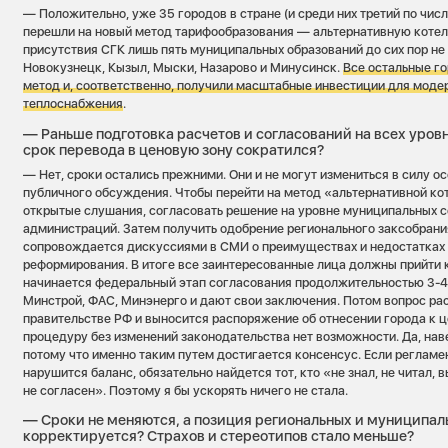
— Положительно, уже 35 городов в стране (и среди них третий по чис
перешли на новый метод тарифообразования — альтернативную котел
присутствия СГК лишь пять муниципальных образований до сих пор не
Новокузнецк, Кызыл, Мыски, Назарово и Минусинск.
Все остальные г
метод и, соответственно, получили масштабные инвестиции для мод
теплоснабжени
я
.
— Раньше подготовка расчетов и согласований на всех уровн
срок перевода в ценовую зону сократился?
— Нет, сроки остались прежними. Они и не могут измениться в силу 
публичного обсуждения. Чтобы перейти на метод «альтернативной ко
открытые слушания, согласовать решение на уровне муниципальных с
администраций. Затем получить одобрение регионального заксобрания
сопровождается дискуссиями в СМИ о преимуществах и недостатках
реформирования. В итоге все заинтересованные лица должны прийти 
начинается федеральный этап согласования продолжительностью 3-4
Минстрой, ФАС, Минэнерго и дают свои заключения. Потом вопрос ра
правительстве РФ и выносится распоряжение об отнесении города к ц
процедуру без изменений законодательства нет возможности. Да, навер
потому что именно таким путем достигается консенсус. Если регламен
нарушится баланс, обязательно найдется тот, кто «не знал, не читал, 
не согласен». Поэтому я бы ускорять ничего не стала.
— Сроки не меняются, а позиция региональных и муниципал
корректируется? Страхов и стереотипов стало меньше?