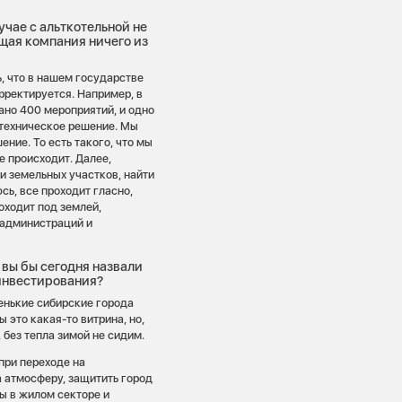
лучае с альткотельной не
щая компания ничего из
ь, что в нашем государстве
орректируется. Например, в
ано 400 мероприятий, и одно
 техническое решение. Мы
ние. То есть такого, что мы
е происходит. Далее,
и земельных участков, найти
сь, все проходит гласно,
оходит под землей,
 администраций и
 вы бы сегодня назвали
инвестирования?
енькие сибирские города
 это какая-то витрина, но,
 без тепла зимой не сидим.
 при переходе на
а атмосферу, защитить город
ы в жилом секторе и