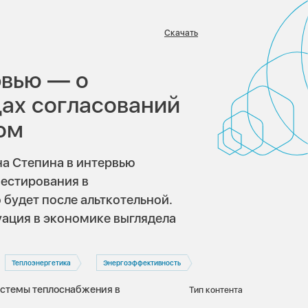
Скачать
:
рвью — о
ах согласований
ом
а Степина в интервью
вестирования в
 будет после альткотельной.
туация в экономике выглядела
Теплоэнергетика
Энергоэффективность
истемы теплоснабжения в
Тип контента