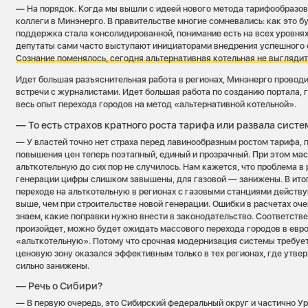
— На порядок. Когда мы вышли с идеей нового метода тарифообразов
коллеги в Минэнерго. В правительстве многие сомневались: как это б
поддержка стала консолидированной, понимание есть на всех уровнях
депутаты сами часто выступают инициаторами внедрения успешного о
Сознание поменялось, сегодня альтернативная котельная не выглядит
Идет большая разъяснительная работа в регионах, Минэнерго провод
встречи с журналистами. Идет большая работа по созданию портала, 
весь опыт перехода городов на метод «альтернативной котельной».
— То есть страхов кратного роста тарифа или развала систе
— У властей точно нет страха перед лавинообразным ростом тарифа, 
повышения цен теперь поэтапный, единый и прозрачный. При этом мас
альткотельную до сих пор не случилось. Нам кажется, что проблема в 
генерации цифры слишком завышены, для газовой — занижены. В итог
переходе на альткотельную в регионах с газовыми станциями дейст
выше, чем при строительстве новой генерации. Ошибки в расчетах оче
знаем, какие поправки нужно внести в законодательство. Соответствен
произойдет, можно будет ожидать массового перехода городов в евро
«альткотельную». Потому что срочная модернизация системы требуетс
ценовую зону оказался эффективным только в тех регионах, где утв
сильно занижены.
— Речь о Сибири?
— В первую очередь, это Сибирский федеральный округ и частично Ур