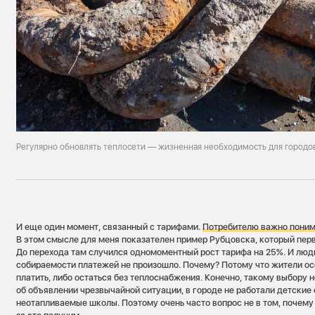
Регулярно обновлять теплосети — жизненная необходимость для городо
И еще один момент, связанный с тарифами.
Потребителю важно понимат
В этом смысле для меня показателен пример Рубцовска, который пер
До перехода там случился одномоментный рост тарифа на 25%. И люд
собираемости платежей не произошло. Почему? Потому что жители ос
платить, либо остаться без теплоснабжения. Конечно, такому выбору 
об объявлении чрезвычайной ситуации, в городе не работали детские
неотапливаемые школы. Поэтому очень часто вопрос не в том, почему т