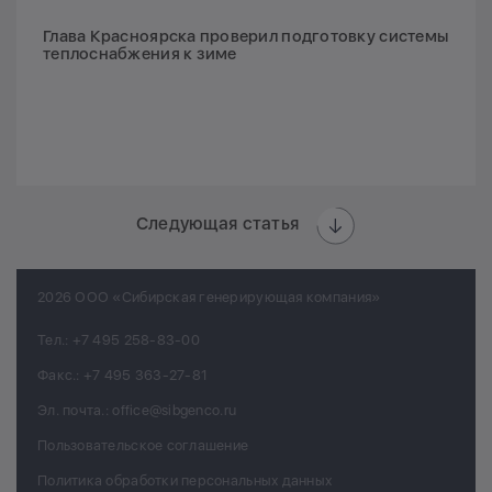
Глава Красноярска проверил подготовку системы
теплоснабжения к зиме
Следующая статья
2026 ООО «Сибирская генерирующая компания»
Тел.:
+7 495 258-83-00
Факс.:
+7 495 363-27-81
Эл. почта.:
office@sibgenco.ru
Пользовательское соглашение
Политика обработки персональных данных