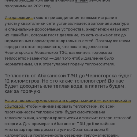
генерирующая компания включила
в план
ремонтной
программы на 2021 год.
И о давлении:
в месте присоединения тепломагистрали к
участку квартальной сети устанавливается запорная арматура
и специальные дроссельные устройства, энергетики называют
их «шайбы», которые гасят давление, то есть снижают его до
нормативных параметров квартальных сетей. Поэтому жителям
города не стоит переживать, что после подключения
Черногорска к Абаканской ТЭЦ давление в городских
теплосетях изменится — для того чтобы давление было
нормативным, СГК отрегулирует подачу теплоносителя.
Теплосеть от Абаканской ТЭЦ до Черногорска будет
12 километров. Но это какие теплопотери! До нас
будет доходить еле теплая вода, а платить будем,
как за горячую.
На этот вопрос нужно ответить с двух позиций — технической и
сбытовой.
Чтобы минимизировать теплопотери, по всей
протяженности тепловой сети будет смонтирована
теплоизоляция, которая практически исключит потери тепловой
энергии. Для примера: в Абакане от ТЭЦ до ближайших
многоквартирных домов на улице Советская около 6
километров, а протяженность северной тепломагистрали,