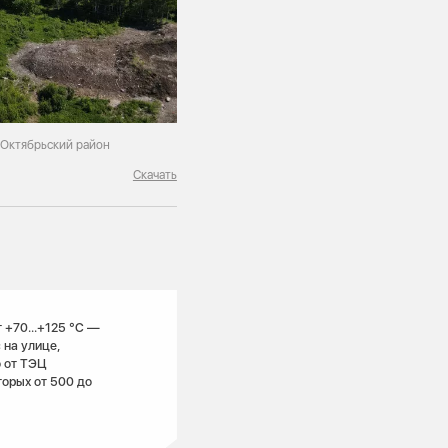
 Октябрьский район
Скачать
 +70...+125 °C —
 на улице,
о от ТЭЦ
торых от 500 до