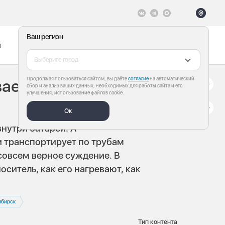
Ваш регион
ы
Меню
Все теги
Выберите город
Продолжая пользоваться сайтом, вы даёте
согласие
на автоматический
вается
сбор и анализ ваших данных, необходимых для работы сайта и его
улучшения, использование файлов cookie.
Ок
внутри батарей. А
и транспортирует по трубам
совсем верное суждение. В
ситель, как его нагревают, как
ибирск
Тип контента