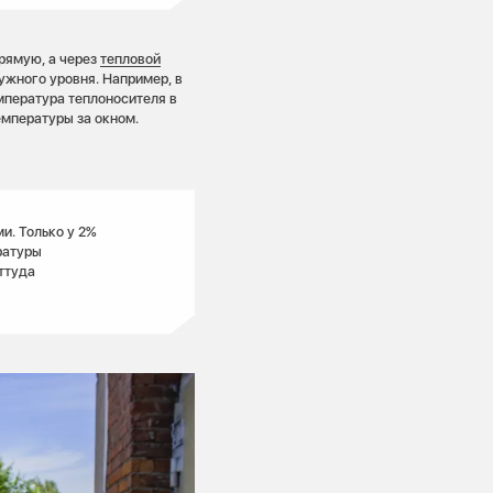
прямую, а через
тепловой
ужного уровня. Например, в
емпература теплоносителя в
емпературы за окном.
и. Только у 2%
ратуры
ттуда