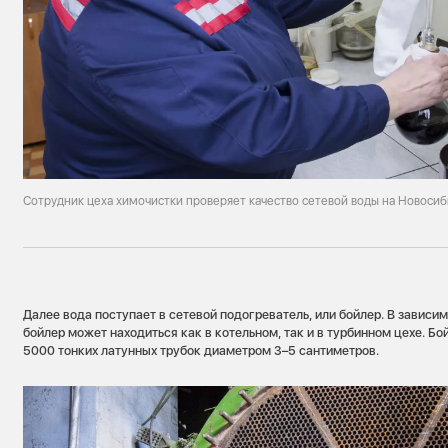
Сотрудник цеха химочистки проверяет качество сетевой воды на Новоси
Далее вода поступает в сетевой подогреватель, или бойлер. В зависи
бойлер может находиться как в котельном, так и в турбинном цехе. Бо
5000 тонких латунных трубок диаметром 3–5 сантиметров.