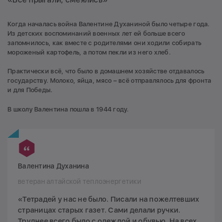
Когда началась война Валентине Духаниной было четыре года.
Из детских воспоминаний военных лет ей больше всего
запомнилось, как вместе с родителями они ходили собирать
мороженый картофель, а потом пекли из него хлеб.
Практически всё, что было в домашнем хозяйстве отдавалось
государству. Молоко, яйца, мясо – всё отправлялось для фронта
и для Победы.
В школу Валентина пошла в 1944 году.
Валентина Духанина
ветеран алтайской теплоэнергетики
«Тетрадей у нас не было. Писали на пожелтевших
страницах старых газет. Сами делали ручки.
Труднее всего было с одеждой и обувью. На всех