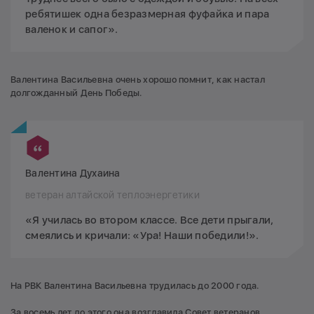
ребятишек одна безразмерная фуфайка и пара
валенок и сапог».
Валентина Васильевна очень хорошо помнит, как настал
долгожданный День Победы.
Валентина Духаина
ветеран алтайской теплоэнергетики
«Я училась во втором классе. Все дети прыгали,
смеялись и кричали: «Ура! Наши победили!».
На РВК Валентина Васильевна трудилась до 2000 года.
За восемь лет до этого она возглавила Совет ветеранов