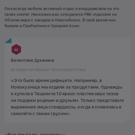
Она всегда любила активный отдых и воодушевляла на это
своих коллег. Несколько раз сотрудники РВК отдыхали на
Обском море с заездом в Новосибирск. В своё время они
бывали в Прибалтике и Средней Азии.
Валентина Духанина
ветеран алтайской теплоэнергетики
«Это было время дефицита. Например, в
Новокузнецк мы ездили за продуктами. Однажды
я купила в Ташкенте 10 ярких пластиковых тазов
на подарки родным и друзьям. Только представьте
выражение лица стюардессы, когда я появилась в
самолёте с таким грузом».
«Все прыгали, смеялись»