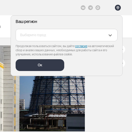
Ваш регион
ы
Меню
Все теги
Выберите город
Продолжая пользоваться сайтом, вы даёте
согласие
на автоматический
сбор и анализ ваших данных, необходимых для работы сайта и его
улучшения, использование файлов cookie.
Ок