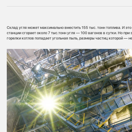
Склад угля может максимально вместить 155 тыс. тонн топлива. И это
станции сгорает около 7 тыс.тонн угля — 100 вагонов в сутки. Но при
горелки котлов попадает угольная пыль, размеры частиц которой — н