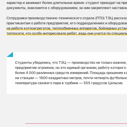
характер и занимает более длительное время: студент приходит на пр
документы, знакомится с оборудованием, за ним закрепляют наставни
Сотрудники производственно-технического отдела (ПТО) ТЭЦ расска
практикантам о работе предприятия, его подразделениях и оборудова
на работе котлоагрегатов, теплообменных аппаратов, бойлерных уста
теплосети, что особо интересовало ребят, ведь они учатся по специа
Cтуденты убедились, что ТЭЦ — производство не только важное, 
предприятие огромное, но это единый организм, работу которого
более 4 000 различных средств измерений. Площадь орошения к
на станции — 1600 квадратных метров, почти четверть футбольно
температура свежего пара в турбине — 555 градусов Цельсия.