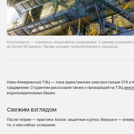
Котлоагрегат — огромное, масштабное сооружение. А размер угольной пы
не более 90 микрон. Таковы условия технологического процесса
Ново-Кемеровская ТЭЦ — пока единственная электростанция СГК в К
градирнями. Студентам рассказали также о проходящей на ТЭЦ
реко
водоохладительных башен.
Свежим взглядом
После теории — практика. Каски, защитные куртки, беруши и — впере
то, о чем сейчас услышали.