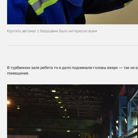
Крутить автомат с берушами было интересно всем
В турбинном зале ребята то и дело поднимали головы вверх — так их
помещения.