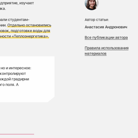
едприятие, изучает
ка.
зали студентам-
Автор статьи:
нии.
Отдельно остановились
Анастасия Андронович
новок, подготовке воды для
льности «Теплоэнергетика».
Все публикации автора
Правила использования
материалов
но и интересное:
 контролируют
аждой градирни
го поля. А