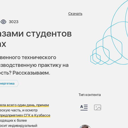
Скачать
нтариев:
Просмотров:
3023
азами студентов
ах
твенного технического
изводственную практику на
сть? Рассказываем.
нергетика
Тип контента
яла всего один день, причем
ческую часть, и осмотр
предприятиях СГК в Кузбассе
ходящих к более
носит индивидуальный