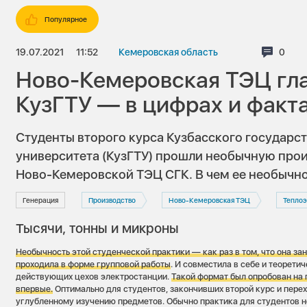
Популярное
19.07.2021
11:52
Кемеровская область
Комме
0
Ново-Кемеровская ТЭЦ гл
КузГТУ — в цифрах и факт
Студенты второго курса Кузбасского государс
университета (КузГТУ) прошли необычную про
Ново-Кемеровской ТЭЦ СГК. В чем ее необычно
Генерация
Производство
Ново-Кемеровская ТЭЦ
Теплоэ
Тысячи, тонны и микроны
Необычность этой студенческой практики — как раз в том, что она зан
проходила в форме групповой работы
. И совместила в себе и теорети
действующих цехов электростанции.
Такой формат был опробован на 
впервые.
Оптимально для студентов, закончивших второй курс и пере
углубленному изучению предметов. Обычно практика для студентов 