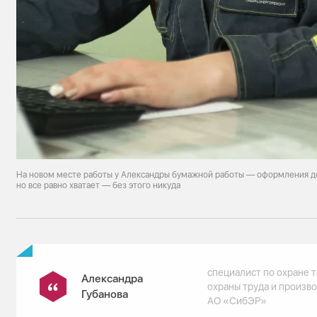
На новом месте работы у Александры бумажной работы — оформления д
но все равно хватает — без этого никуда
специалист по охране 
Александра
охраны труда и произв
Губанова
АО «СибЭР»