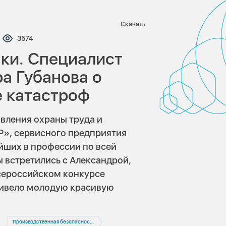
Скачать
ентариев:
Просмотров:
3574
ки. Специалист
а Губанова о
е катастроф
вления охраны труда и
», сервисного предприятия
ейших в профессии по всей
 встретились с Александрой,
всероссийском конкурсе
ривело молодую красивую
Производственная безопасность