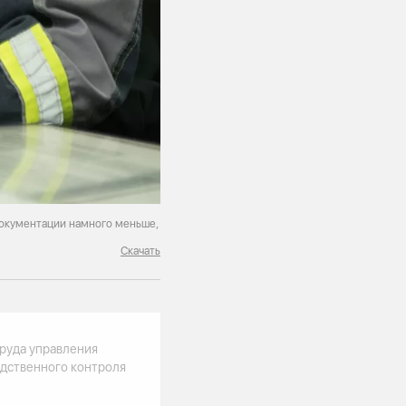
окументации намного меньше,
Скачать
труда управления
одственного контроля