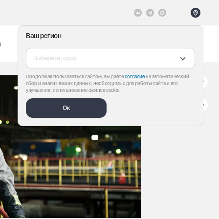
Ваш регион
ы
Меню
Все теги
Выберите город
Продолжая пользоваться сайтом, вы даёте
согласие
на автоматический
сбор и анализ ваших данных, необходимых для работы сайта и его
улучшения, использование файлов cookie.
Ок