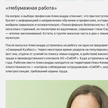
«Небумажная работа»
На вопрос о выборе профессии Александра отвечает, что при поступл
буклет с информацией о направлениях обучения и профессиях, которы
выбрала серьезную и основательную «Техносферную безопасность». В
несколько странный, но посмотрев во вдумчивые, серьезные глаза Са
— вполне закономерный. Кстати, в группе женская часть в два с лиш
мужскую.
После выпуска Александра устроилась на работу на одно из предприя
«Северный Кузбасс». Через некоторое время увидела на популярном 
(вот она, отдача от усилий по поиску новых кадров, в действии) вакан
труда и производственного контроля АО «СибЭР». Куда устроилась на
года. Рабочее место Александры находится на территории Ново-Кемер
ответственности — контроль соблюдения сотрудниками «СибЭР», ве
электростанции, требований охраны труда.