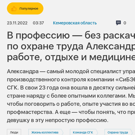
Популярное
23.11.2022
03:37
Кемеровская область
Комм
0
В профессию — без раскач
по охране труда Александр
работе, отдыхе и медицин
Александра — самый молодой специалист упра
производственного контроля компании «СиБЭР
СГК. В свои 23 года она вошла в десятку сильн
стране наряду с более опытными коллегами. Мы
чтобы поговорить о работе, опыте участия во 
профмастерства. А еще — чтобы понять, что п
девушку в эту непростую профессию.
Люди
Жизнь коллектива
Команда СГК
Охрана труда