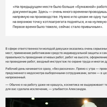
«На предыдущем месте было больше «бумажной» работ
документации. Здесь — очень много времени проводишь «
напрямую на производстве. Нужно и по цехам не одну тыс
на верхнюю точку котлоагрегата подняться, и на нулевую
Первое время было тяжело, сейчас стало привычным».
В сфере ответственности молодой девушки оказались очень серьезны
мест, применение работниками средств индивидуальной защиты и сам
правильность проведения огневых работ, работ на высоте, оформлен
на проведение работ, вводный инструктаж по охране труда и многое д
Рабочий день начинается сразу, «без раскачки». Прямо с утра — про
предсменного медосмотра выборочными сотрудниками, затем — в цех
напряженный.
— Обычно я на работу даже не крашусь, косметика не выдерживает т
для вас сделала исключение, — улыбается Александра.