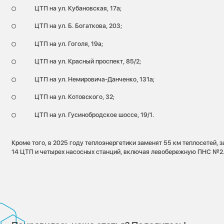
ЦТП на ул. Кубановская, 17а;
ЦТП на ул. Б. Богаткова, 203;
ЦТП на ул. Гоголя, 19а;
ЦТП на ул. Красный проспект, 85/2;
ЦТП на ул. Немировича-Данченко, 131а;
ЦТП на ул. Котовского, 32;
ЦТП на ул. Гусинобродское шоссе, 19/1.
Кроме того, в 2025 году теплоэнергетики заменят 55 км теплосетей,
14 ЦТП и четырех насосных станций, включая левобережную ПНС №2