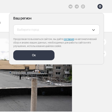
Ваш регион
ы
Меню
Все теги
Выберите город
Продолжая пользоваться сайтом, вы даёте
согласие
на автоматический
сбор и анализ ваших данных, необходимых для работы сайта и его
улучшения, использование файлов cookie.
Ок