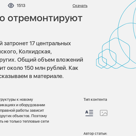
мментариев:
Просмотров:
1513
Скачать
но отремонтируют
 затронет 17 центральных
ского, Колхидская,
других. Общий объем вложений
т около 150 млн рублей. Как
сказываем в материале.
труктуры к новому
Тип контента
никациях и оборудовании
справной работы зависит
 других объектов. Поэтому
ь не только тепловые сети
Автор статьи: