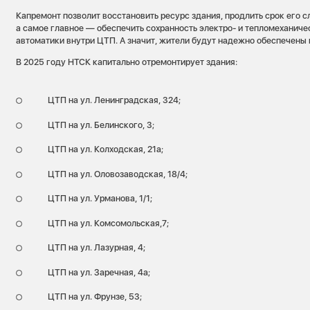
Капремонт позволит восстановить ресурс здания, продлить срок его с
а самое главное — обеспечить сохранность электро- и тепломеханиче
автоматики внутри ЦТП. А значит, жители будут надежно обеспечены 
В 2025 году НТСК капитально отремонтирует здания:
ЦТП на ул. Ленинградская, 324;
ЦТП на ул. Белинского, 3;
ЦТП на ул. Колходская, 21а;
ЦТП на ул. Оловозаводская, 18/4;
ЦТП на ул. Урманова, 1/1;
ЦТП на ул. Комсомольская,7;
ЦТП на ул. Лазурная, 4;
ЦТП на ул. Заречная, 4а;
ЦТП на ул. Фрунзе, 53;