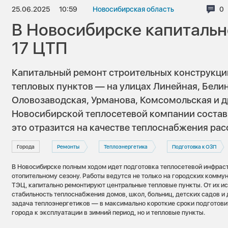
25.06.2025
10:59
Новосибирская область
Ко
0
В Новосибирске капиталь
17 ЦТП
Капитальный ремонт строительных конструкций
тепловых пунктов — на улицах Линейная, Белин
Оловозаводская, Урманова, Комсомольская и 
Новосибирской теплосетевой компании состави
это отразится на качестве теплоснабжения рас
Города
Ремонты
Теплоэнергетика
Подготовка к ОЗП
В Новосибирске полным ходом идет подготовка теплосетевой инфрас
отопительному сезону. Работы ведутся не только на городских комму
ТЭЦ, капитально ремонтируют центральные тепловые пункты. От их и
стабильность теплоснабжения домов, школ, больниц, детских садов и
задача теплоэнергетиков — в максимально короткие сроки подготовит
города к эксплуатации в зимний период, но и тепловые пункты.