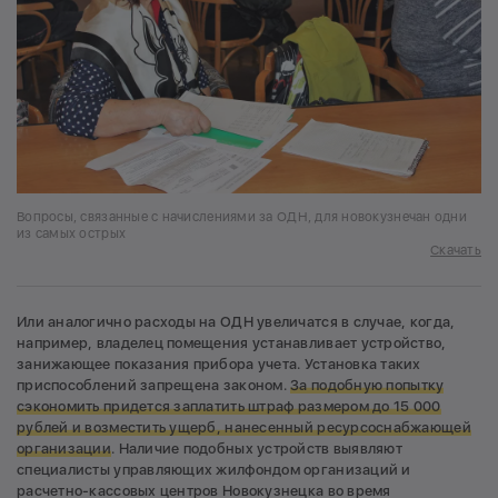
Вопросы, связанные с начислениями за ОДН, для новокузнечан одни
из самых острых
Скачать
Или аналогично расходы на ОДН увеличатся в случае, когда,
например, владелец помещения устанавливает устройство,
занижающее показания прибора учета. Установка таких
приспособлений запрещена законом.
За подобную попытку
сэкономить придется заплатить штраф размером до 15 000
рублей и возместить ущерб, нанесенный ресурсоснабжающей
организации
. Наличие подобных устройств выявляют
специалисты управляющих жилфондом организаций и
расчетно-кассовых центров Новокузнецка во время