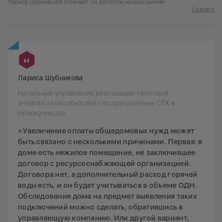
Лариса Шубникова отвечает на вопросы новокузнечан
Скачать
Лариса Шубникова
Начальник управления реализации тепловой
энергии теплосбытового подразделения СГК в
Новокузнецке
«Увеличение оплаты общедомовых нужд может
быть связано с несколькими причинами. Первая: в
доме есть нежилое помещение, не заключившее
договор с ресурсоснабжающей организацией.
Договора нет, а дополнительный расход горячей
воды есть, и он будет учитываться в объеме ОДН.
Обследование дома на предмет выявления таких
подключений можно сделать, обратившись в
управляющую компанию. Или другой вариант,