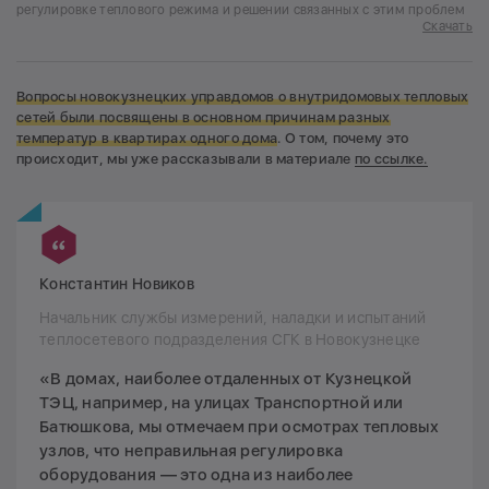
регулировке теплового режима и решении связанных с этим проблем
Скачать
Вопросы новокузнецких управдомов о внутридомовых тепловых
сетей были посвящены в основном причинам разных
температур в квартирах одного дома
. О том, почему это
происходит, мы уже рассказывали в материале
по ссылке.
Константин Новиков
Начальник службы измерений, наладки и испытаний
теплосетевого подразделения СГК в Новокузнецке
«В домах, наиболее отдаленных от Кузнецкой
ТЭЦ, например, на улицах Транспортной или
Батюшкова, мы отмечаем при осмотрах тепловых
узлов, что неправильная регулировка
оборудования — это одна из наиболее