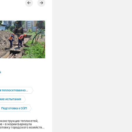
29.07.2026
й
Кемеровская область
Кемерово
еплосетевая компания
Кемеровская теплосетевая компания
кие испытания
Подготовка к ОЗП
Подготовка к ОЗП
За закрытыми дверями: что скрывает
тепловой пункт во дворе дома
еконструкция теплосетей,
в – в мэрии Барнаула
отовку городского хозяйства
ительному сезону