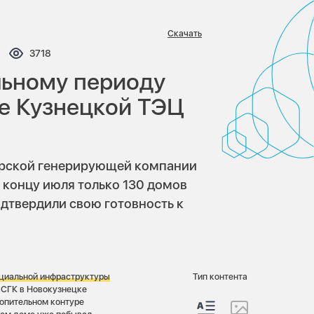
Скачать
ментариев:
Просмотров:
3718
льному периоду
ре Кузнецкой ТЭЦ
ирской генерирующей компании
 концу июля только 130 домов
дтвердили свою готовность к
оциальной инфраструктуры
Тип контента
 СГК в Новокузнецке
топительном контуре