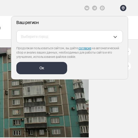
Ваш регион
ы
Меню
Все теги
Выберите город
Продолжая пользоваться сайтом, вы даёте
согласие
на автоматический
сбор и анализ ваших данных, необходимых для работы сайта и его
улучшения, использование файлов cookie.
Ок