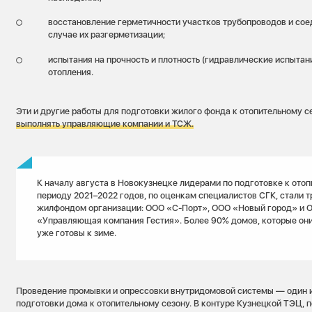
восстановление герметичности участков трубопроводов и сое
случае их разгерметизации;
испытания на прочность и плотность (гидравлические испытани
отопления.
Эти и другие работы для подготовки жилого фонда к отопительному 
выполнять управляющие компании и ТСЖ.
К началу августа в Новокузнецке лидерами по подготовке к ото
периоду 2021–2022 годов, по оценкам специалистов СГК, стали 
жилфондом организации: ООО «С-Порт», ООО «Новый город» и 
«Управляющая компания Гестия». Более 90% домов, которые он
уже готовы к зиме.
Проведение промывки и опрессовки внутридомовой системы — один 
подготовки дома к отопительному сезону. В контуре Кузнецкой ТЭЦ, п