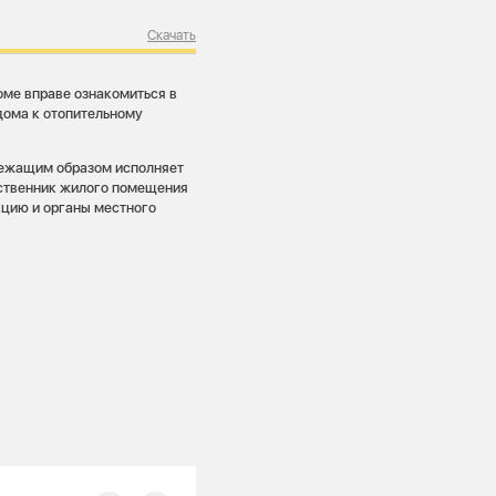
Скачать
ме вправе ознакомиться в
дома к отопительному
лежащим образом исполняет
бственник жилого помещения
цию и органы местного