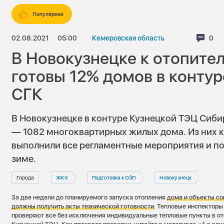
Популярное
02.08.2021
05:00
Кемеровская область
Ком
0
В Новокузнецке к отопите
готовы 12% домов в конту
СГК
В Новокузнецке в контуре Кузнецкой ТЭЦ Сиб
— 1082 многоквартирных жилых дома. Из них к
выполнили все регламентные мероприятия и по
зиме.
Города
ЖКХ
Подготовка к ОЗП
Новокузнецк
За две недели до планируемого запуска отопления
дома и объекты с
должны получить акты технической готовности
. Тепловые инспекторы
проверяют все без исключения индивидуальные тепловые пункты в о