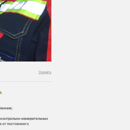
Скачать
ы
:
бжения;
 контрольно-измерительных
х от постоянного