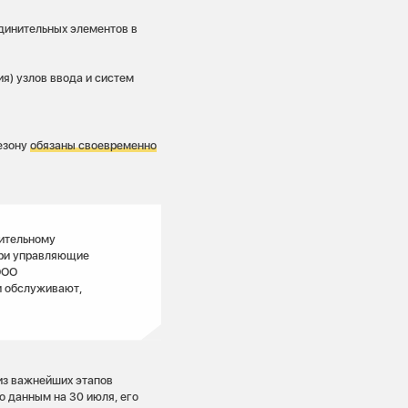
динительных элементов в
я) узлов ввода и систем
сезону
обязаны своевременно
пительному
три управляющие
ООО
и обслуживают,
из важнейших этапов
о данным на 30 июля, его