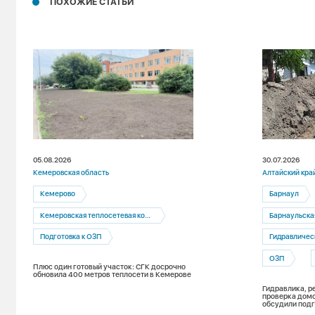
ПОХОЖИЕ СТАТЬИ
05.08.2026
30.07.2026
Кемеровская область
Алтайский кра
Кемерово
Барнаул
Кемеровская теплосетевая компания
Барнаульская т
Подготовка к ОЗП
Гидравличес
ОЗП
Плюс один готовый участок: СГК досрочно
обновила 400 метров теплосети в Кемерове
Гидравлика, р
проверка домо
обсудили подг
к новому отоп