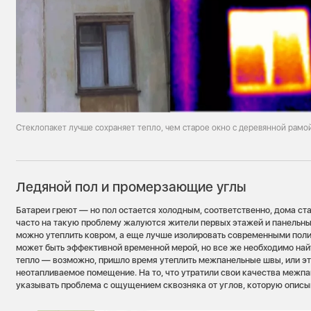
Стеклопакет лучше сохраняет тепло, чем старое окно с деревянной рамо
Ледяной пол и промерзающие углы
Батареи греют — но пол остается холодным, соответственно, дома ст
часто на такую проблему жалуются жители первых этажей и панельны
можно утеплить ковром, а еще лучше изолировать современными пол
может быть эффективной временной мерой, но все же необходимо най
тепло — возможно, пришло время утеплить межпанельные швы, или э
неотапливаемое помещение. На то, что утратили свои качества межп
указывать проблема с ощущением сквозняка от углов, которую описы