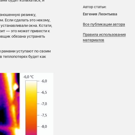
амя будет колыхаться, и
Автор статьи:
Евгения Леонтьева
изношенную резинку,
м. Если сделать это некому,
Все публикации автора
устанавливали окна. Кстати,
тоит — это может привести к
Правила использования
овщик обязана устранять
материалов
и рамами уступают по своим
 теплопотерях будет как