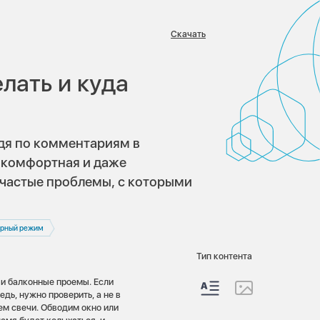
Скачать
:
елать и куда
удя по комментариям в
х комфортная и даже
 частые проблемы, с которыми
урный режим
Тип контента
и балконные проемы. Если
дь, нужно проверить, а не в
м свечи. Обводим окно или