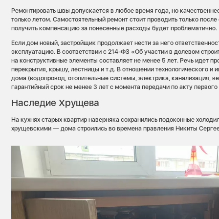
Ремонтировать швы допускается в любое время года, но качественнее
только летом. Самостоятельный ремонт стоит проводить только после 
получить компенсацию за понесенные расходы будет проблематично.
Если дом новый, застройщик продолжает нести за него ответственнос
эксплуатацию. В соответствии с 214-ФЗ «Об участии в долевом строи
на конструктивные элементы составляет не менее 5 лет. Речь идет пр
перекрытия, крышу, лестницы и т.д. В отношении технологического и
дома (водопровод, отопительные системы, электрика, канализация, в
гарантийный срок не менее 3 лет с момента передачи по акту первог
Наследие Хрущева
На кухнях старых квартир наверняка сохранились подоконные холоди
хрущевскими — дома строились во времена правления Никиты Сергее