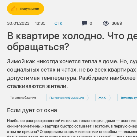
Популярное
30.01.2023
13:35
СГК
Комментариев:
0
Просмотров
3689
В квартире холодно. Что д
обращаться?
Зимой как никогда хочется тепла в доме. Но, с
социальных сетях и чатах, не во всех квартира
допустимая температура. Разбираем наиболее
сталкиваются жители.
Теплоснабжение
Полезная информация
ЖКХ
Температ
Если дует от окна
Наиболее распространенный источник теплопотерь в доме — оконные 
они негерметичны, квартира быстро остывает. Поэтому, в первую очере
этом ли причина? Определяем старым известным способом — пламене