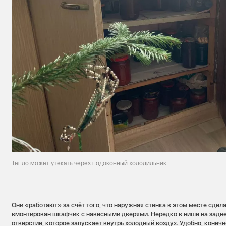
Тепло может утекать через подоконный холодильник
Они «работают» за счёт того, что наружная стенка в этом месте сделан
вмонтирован шкафчик с навесными дверями. Нередко в нише на задне
отверстие, которое запускает внутрь холодный воздух. Удобно, конечн