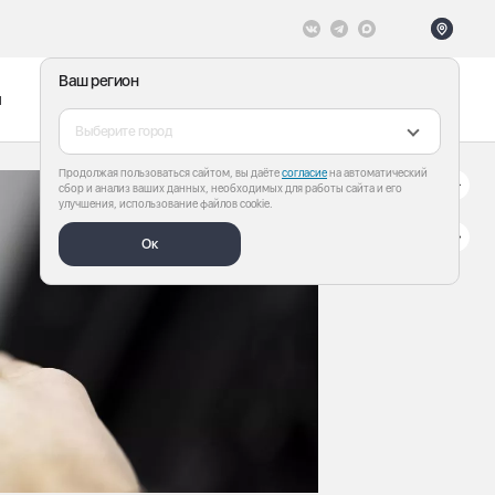
Ваш регион
ы
Меню
Все теги
Выберите город
Продолжая пользоваться сайтом, вы даёте
согласие
на автоматический
сбор и анализ ваших данных, необходимых для работы сайта и его
улучшения, использование файлов cookie.
Ок