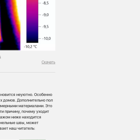
й
Скачать
ановится неуютно. Особенно
х домов. Дополнительно пол
имерными материалами. Это
ти причину, почему уходит
тажом ниже находится
анельные швы, может
вает наш читатель: