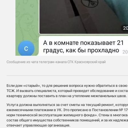
Сообщение из чата телеграм-канала СГК Красноярский край
Если дом «старый», то для решения вопроса нужно обратиться в св
ТСЖ. И вызвать специалиста, который проведет обследование и соста
квартиру должны поставить в план на утепление межпанельных швов.
Услуга должна выполняться за счет сметы на текущий ремонт, котор
ежемесячными платежами в УК. Это прописано в Постановлении № 17
норм технической эксплуатации жилищного фонда». Стены в многокв
состав общего имущества собственников помещений, и за их надлеж
отвечает управляющая организация.