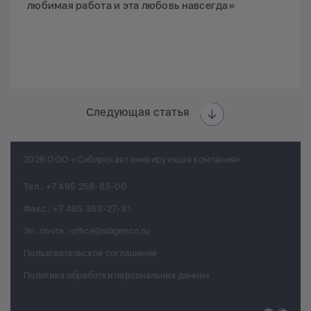
любимая работа и эта любовь навсегда»
Следующая статья
2026 ООО «Сибирская генерирующая компания»
Тел.:
+7 495 258-83-00
Факс.:
+7 495 363-27-81
Эл. почта.:
office@sibgenco.ru
Пользовательское соглашение
Политика обработки персональных данных