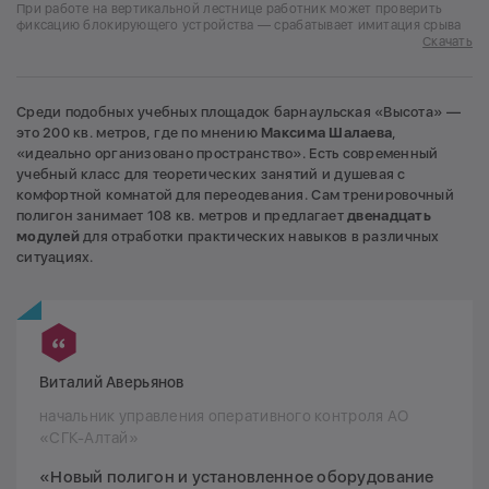
При работе на вертикальной лестнице работник может проверить
фиксацию блокирующего устройства — срабатывает имитация срыва
Скачать
Среди подобных учебных площадок барнаульская «Высота» —
это 200 кв. метров, где по мнению
Максима Шалаева
,
«идеально организовано пространство». Есть современный
учебный класс для теоретических занятий и душевая с
комфортной комнатой для переодевания. Сам тренировочный
полигон занимает 108 кв. метров и предлагает
двенадцать
модулей
для отработки практических навыков в различных
ситуациях.
Виталий Аверьянов
начальник управления оперативного контроля АО
«СГК-Алтай»
«Новый полигон и установленное оборудование