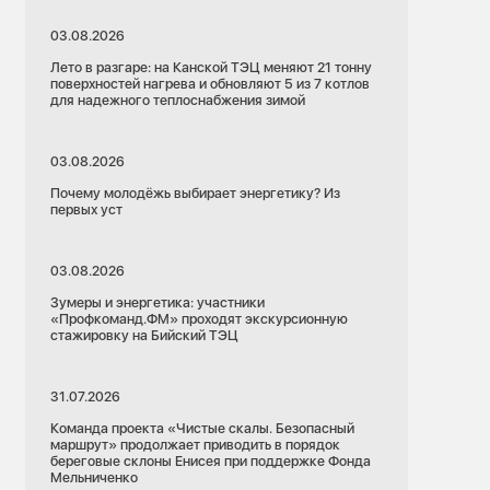
03.08.2026
Лето в разгаре: на Канской ТЭЦ меняют 21 тонну
поверхностей нагрева и обновляют 5 из 7 котлов
для надежного теплоснабжения зимой
03.08.2026
Почему молодёжь выбирает энергетику? Из
первых уст
03.08.2026
Зумеры и энергетика: участники
15.07.2026
«Профкоманд.ФМ» проходят экскурсионную
Красноярский край
стажировку на Бийский ТЭЦ
нты
Электроэнергетика
31.07.2026
Красноярская ТЭЦ-1
 заменят на
Команда проекта «Чистые скалы. Безопасный
Красноярская ТЭЦ-2
маршрут» продолжает приводить в порядок
береговые склоны Енисея при поддержке Фонда
Красноярская ТЭЦ-3
Мельниченко