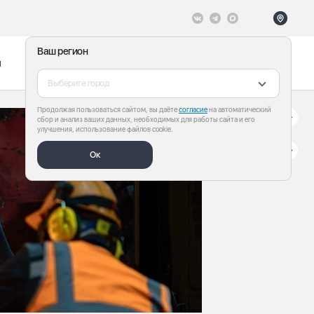
Ваш регион
ы
Меню
Все теги
Выберите город
Продолжая пользоваться сайтом, вы даёте
согласие
на автоматический
сбор и анализ ваших данных, необходимых для работы сайта и его
улучшения, использование файлов cookie.
Ок