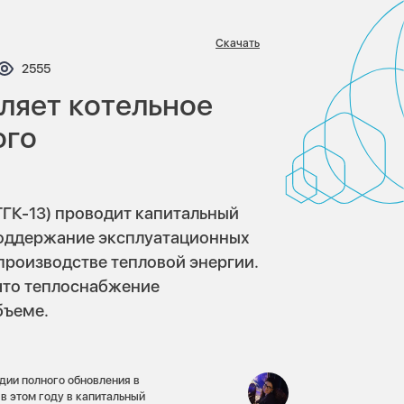
Скачать
тариев:
Просмотров:
2555
ляет котельное
ого
ТГК-13) проводит капитальный
 поддержание эксплуатационных
производстве тепловой энергии.
что теплоснабжение
бъеме.
адии полного обновления в
 этом году в капитальный