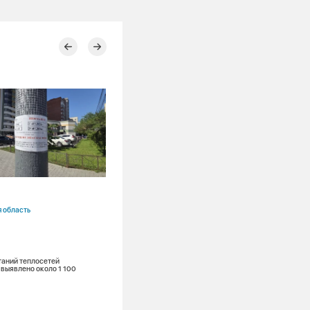
28.07.2026
 область
Алтайский край
Рубцовск
Тепловые сети
Ремонты
таний теплосетей
выявлено около 1 100
«Нулевой останов»: жителей Рубцовс
ожидает плановое отключение горяче
с 3 по 16 августа