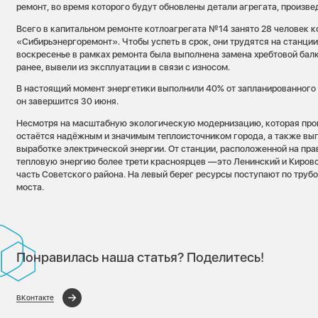
ремонт, во время которого будут обновлены детали агрегата, произве
Всего в капитальном ремонте котлоагрегата №14 занято 28 человек 
«Сибирьэнергоремонт». Чтобы успеть в срок, они трудятся на станции
воскресенье в рамках ремонта была выполнена замена хребтовой бал
ранее, вывели из эксплуатации в связи с износом.
В настоящий момент энергетики выполнили 40% от запланированного 
он завершится 30 июня.
Несмотря на масштабную экологическую модернизацию, которая пров
остаётся надёжным и значимым теплоисточником города, а также вып
выработке электрической энергии. От станции, расположенной на пр
тепловую энергию более трети красноярцев —это Ленинский и Кировс
часть Советского района. На левый берег ресурсы поступают по труб
моста.
Понравилась наша статья? Поделитесь!
ВКонтакте