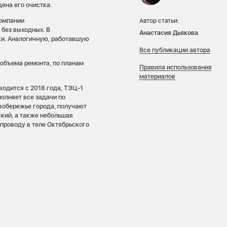
дена его очистка.
компании
Автор статьи:
 без выходных. В
Анастасия Дьякова
ки. Аналогичную, работавшую
Все публикации автора
объема ремонта, по планам
Правила использования
материалов
одится с 2018 года, ТЭЦ-1
олняет все задачи по
авобережье города, получают
кий, а также небольшая
опроводу в теле Октябрьского