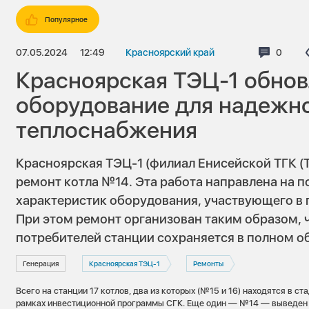
Популярное
07.05.2024
12:49
Красноярский край
Коммен
0
Красноярская ТЭЦ-1 обнов
оборудование для надежн
теплоснабжения
Красноярская ТЭЦ-1 (филиал Енисейской ТГК (
ремонт котла №14. Эта работа направлена на
характеристик оборудования, участвующего в 
При этом ремонт организован таким образом, 
потребителей станции сохраняется в полном о
Генерация
Красноярская ТЭЦ-1
Ремонты
Всего на станции 17 котлов, два из которых (№15 и 16) находятся в ст
рамках инвестиционной программы СГК. Еще один — №14 — выведен в