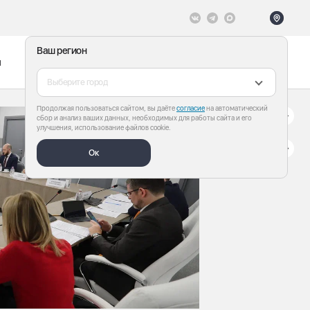
Ваш регион
ы
Меню
Все теги
Выберите город
Продолжая пользоваться сайтом, вы даёте
согласие
на автоматический
сбор и анализ ваших данных, необходимых для работы сайта и его
улучшения, использование файлов cookie.
Ок