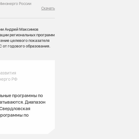
Минэнерго России
Скачать
сии Андрей Максимов
зации региональных программ
жение целевого показателя
 от годового образования.
азвития
нерго РФ
альные программы по
батываются. Диапазон
 Свердловская
 программы по