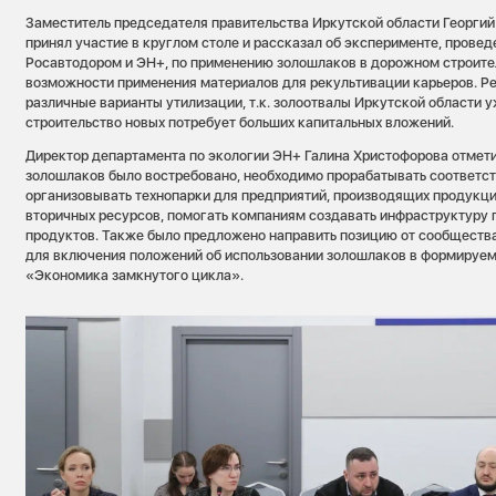
Заместитель председателя правительства Иркутской области Георги
принял участие в круглом столе и рассказал об эксперименте, прове
Росавтодором и ЭН+, по применению золошлаков в дорожном строител
возможности применения материалов для рекультивации карьеров. Ре
различные варианты утилизации, т.к. золоотвалы Иркутской области у
строительство новых потребует больших капитальных вложений.
Директор департамента по экологии ЭН+ Галина Христофорова отмет
золошлаков было востребовано, необходимо прорабатывать соответ
организовывать технопарки для предприятий, производящих продукц
вторичных ресурсов, помогать компаниям создавать инфраструктуру п
продуктов. Также было предложено направить позицию от сообщест
для включения положений об использовании золошлаков в формируе
«Экономика замкнутого цикла».