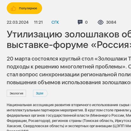
Популярное
22.03.2024
11:21
СГК
Комментариев:
0
Просмотров
3084
Утилизацию золошлаков о
выставке-форуме «Россия
20 марта состоялся круглый стол «Золошлаки 
подходы к решению многолетней проблемы». 
стал вопрос синхронизации региональной поли
повышения объемов использования золошлаков
Экология
ЗШМ
Национальная ассоциация развития вторичного использования сырья
интеллектуальным партнером мероприятия. В круглом столе приняли 
федеральных органов государственной власти (Минэнерго России, М
Федерации, Росавтодор), регионов страны (Томская область, Иркутск
Хакасия, Свердловская область) и экспертных организации (ЦЭПП Ми