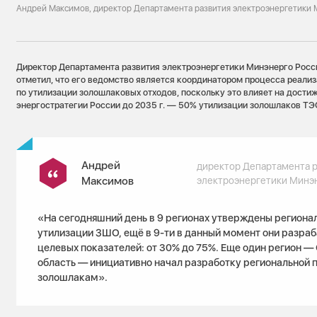
Андрей Максимов, директор Департамента развития электроэнергетики 
Директор Департамента развития электроэнергетики Минэнерго Рос
отметил, что его ведомство является координатором процесса реали
по утилизации золошлаковых отходов, поскольку это влияет на дости
энергостратегии России до 2035 г. — 50% утилизации золошлаков ТЭС
Андрей
директор Департамента р
Максимов
электроэнергетики Минэ
«На сегодняшний день в 9 регионах утверждены регион
утилизации ЗШО, ещё в 9-ти в данный момент они разра
целевых показателей: от 30% до 75%. Еще один регион —
область — инициативно начал разработку региональной
золошлакам».