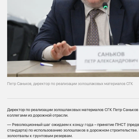
Петр Саньков, директор по реализации золошлаковых материалов СГК
Директор по реализации золошлаковых материалов СГК Петр Саньков
коллегами из дорожной отрасли.
— Революционный шаг ожидаем к концу года – принятие ПНСТ (предв
стандарта) по использованию золошлаков в дорожном строительстве.
золоотвалы к грунтовым резервам.