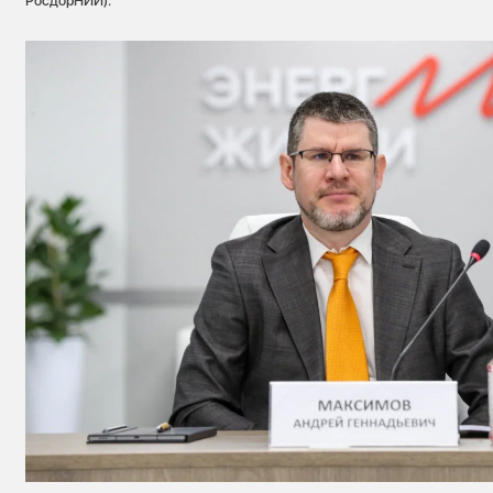
РосдорНИИ).