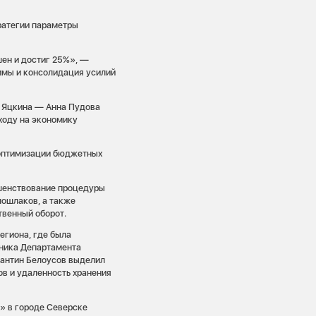
тратегии параметры
ен и достиг 25%», —
аммы и консолидация усилий
. Яцкина — Анна Пудова
ходу на экономику
 оптимизации бюджетных
ршенствование процедуры
ошлаков, а также
твенный оборот.
егиона, где была
ьника Департамента
тантин Белоусов выделил
ов и удаленность хранения
» в городе Северске