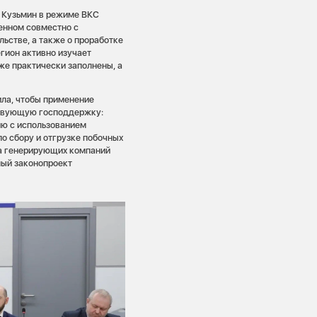
й Кузьмин в режиме ВКС
денном совместно с
ьстве, а также о проработке
гион активно изучает
же практически заполнены, а
ила, чтобы применение
ствующую господдержку:
ию с использованием
о сбору и отгрузке побочных
ва генерирующих компаний
мый законопроект