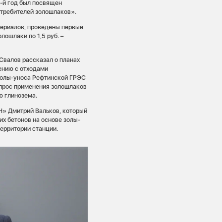
3-й год был посвящен
отребителей золошлаков».
ериалов, проведены первые
лошлаки по 1,5 руб. –
Свалов рассказал о планах
ению с отходами
золы-уноса Рефтинской ГРЭС
прос применения золошлаков
ю глинозема.
Н» Дмитрий Вальков, который
их бетонов на основе золы-
ерритории станции.