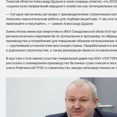
Томской области Александр Дудкин в свою очередь отметил, что 202
«оценке всех направлений народного хозяйства как потенциальных п
— Сегодня заключены договора с производителями строительных мат
поисково-изыскательские работы для подбора рецептуры. У нас все зо
приезжайте и покупайте», — заявил Александр Дудкин.
Заместитель министра энергетики и ЖКХ Свердловской области Егор 
региона включить мероприятия по золошлакам в программу по обращ
производства и потребления для повышения объемов использования 
— крупнейшей угольной электростанции страны. Прорабатывается во
в дорожном строительстве, а также реализации проекта по извлечени
В круглом столе принял участие генеральный директор ООО «ПАТТЕР
рассказал о планируемом производстве бетонных сухих смесей и легк
уноса Рефтинской ГРЭС и строительству завода непосредственно на т