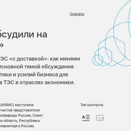
Скачать
:
бсудили на
»
ТЭС «с доставкой»: как меняем
Основной темой обсуждения
тики и усилий бизнеса для
 ТЭС в отраслях экономики.
 (АРВИС) выступила
Тип контента
участие представители
инприроды России, Совет
ая область, Республика
нпромторга России,