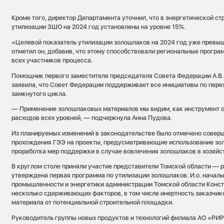
Кроме того, директор Департамента уточнил, что в энергетической с
утилизации ЗШО на 2024 год установлены на уровне 15%.
«Целевой показатель утилизации золошлаков на 2024 год уже превыш
отметил он, добавив, что этому способствовали региональные прогр
всех участников процесса.
Помощник первого заместителя председателя Совета Федерации А.В
заявила, что Совет Федерации поддерживает все инициативы по пере
замкнутого цикла.
— Применение золошлаковых материалов мы видим, как инструмент
расходов всех уровней, — подчеркнула Анна Пудова.
Из планируемых изменений в законодательстве было отмечено сове
прохождения ГЭЭ на проекты, предусматривающие использование зол
проработка мер поддержки в случае вовлечения золошлаков в хозяйс
В круглом столе приняли участие представители Томской области — р
утверждена первая программа по утилизации золошлаков. И.о. начал
промышленности и энергетики администрации Томской области Конс
несколько сдерживающих факторов, в том числе инертность заказчик
материала от потенциальной строительной площадки.
Руководитель группы новых продуктов и технологий филиала АО «РИР