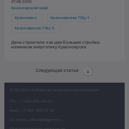
07.08.2026
Красноярский край
Красноярск
Красноярская ТЭЦ-1
Красноярская ТЭЦ-3
День строителя: как две большие стройки
изменили энергетику Красноярска
Следующая статья
2026 ООО «Сибирская генерирующая компания»
Тел.:
+7 495 258-83-00
Факс.:
+7 495 363-27-81
Эл. почта.:
office@sibgenco.ru
Пользовательское соглашение