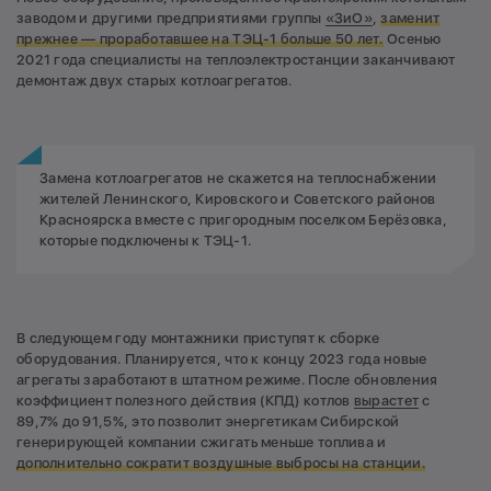
заводом и другими предприятиями группы
«ЗиО»
,
заменит
прежнее — проработавшее на ТЭЦ-1
больше 50 лет.
Осенью
2021 года специалисты на теплоэлектростанции заканчивают
демонтаж двух старых котлоагрегатов.
Замена котлоагрегатов не скажется на теплоснабжении
жителей Ленинского, Кировского и Советского районов
Красноярска вместе с пригородным поселком Берёзовка,
которые подключены к ТЭЦ-1.
В следующем году монтажники приступят к сборке
оборудования. Планируется, что к концу 2023 года новые
агрегаты заработают в штатном режиме. После обновления
коэффициент полезного действия (КПД) котлов
вырастет
с
89,7% до 91,5%, это позволит энергетикам Сибирской
генерирующей компании сжигать меньше топлива и
дополнительно сократит воздушные выбросы на станции.