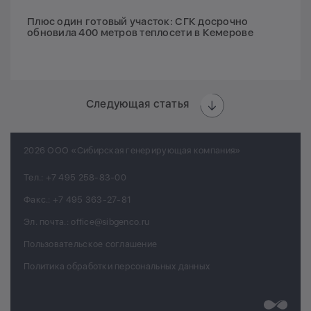
Плюс один готовый участок: СГК досрочно
обновила 400 метров теплосети в Кемерове
Следующая статья
2026 ООО «Сибирская генерирующая компания»
Тел.:
+7 495 258-83-00
Факс.:
+7 495 363-27-81
Эл. почта.:
office@sibgenco.ru
Пользовательское соглашение
Политика обработки персональных данных
Разработк
Chips