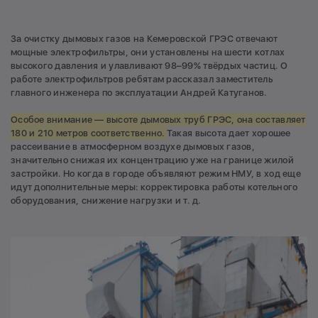
За очистку дымовых газов на Кемеровской ГРЭС отвечают
мощные электрофильтры, они установлены на шести котлах
высокого давления и улавливают 98–99% твёрдых частиц. О
работе электрофильтров ребятам рассказал заместитель
главного инженера по эксплуатации Андрей Катуганов.
Особое внимание — высоте дымовых труб ГРЭС, она составляет
180 и 210 метров соответственно.
Такая высота дает хорошее
рассеивание в атмосферном воздухе дымовых газов,
значительно снижая их концентрацию уже на границе жилой
застройки. Но когда в городе объявляют режим НМУ, в ход еще
идут дополнительные меры: корректировка работы котельного
оборудования, снижение нагрузки и т. д.