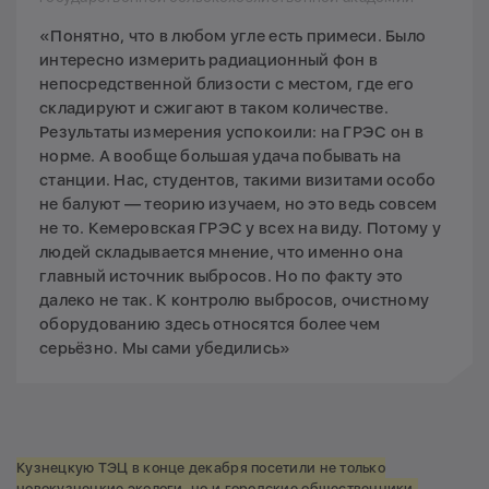
«Понятно, что в любом угле есть примеси. Было
интересно измерить радиационный фон в
непосредственной близости с местом, где его
складируют и сжигают в таком количестве.
Результаты измерения успокоили: на ГРЭС он в
норме. А вообще большая удача побывать на
станции. Нас, студентов, такими визитами особо
не балуют — теорию изучаем, но это ведь совсем
не то. Кемеровская ГРЭС у всех на виду. Потому у
людей складывается мнение, что именно она
главный источник выбросов. Но по факту это
далеко не так. К контролю выбросов, очистному
оборудованию здесь относятся более чем
серьёзно. Мы сами убедились»
Кузнецкую ТЭЦ в конце декабря посетили не только
новокузнецкие экологи, но и городские общественники,