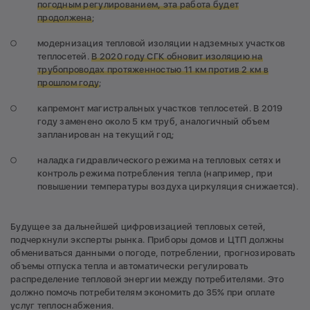
погодным регулированием, эта работа будет
продолжена
;
модернизация тепловой изоляции надземных участков
теплосетей.
В 2020 году СГК обновит изоляцию на
трубопроводах протяженностью 11 км против 2 км в
прошлом году
;
капремонт магистральных участков теплосетей. В 2019
году заменено около 5 км труб, аналогичный объем
запланирован на текущий год;
наладка гидравлического режима на тепловых сетях и
контроль режима потребления тепла (например, при
повышении температуры воздуха циркуляция снижается).
Будущее за дальнейшей цифровизацией тепловых сетей,
подчеркнули эксперты рынка. Приборы домов и ЦТП должны
обмениваться данными о погоде, потреблении, прогнозировать
объемы отпуска тепла и автоматически регулировать
распределение тепловой энергии между потребителями. Это
должно помочь потребителям экономить до 35% при оплате
услуг теплоснабжения.