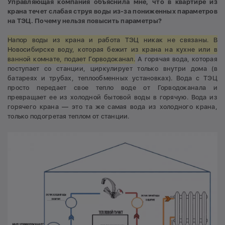
Управляющая компания объяснила мне, что в квартире из
крана течет слабая струя воды из-за пониженных параметров
на ТЭЦ. Почему нельзя повысить параметры?
Напор воды из крана и работа ТЭЦ никак не связаны. В
Новосибирске воду, которая бежит из крана на кухне или в
ванной комнате, подает Горводоканал.
А горячая вода, которая
поступает со станции, циркулирует только внутри дома (в
батареях и трубах, теплообменных установках). Вода с ТЭЦ
просто передает свое тепло воде от Горводоканала и
превращает ее из холодной бытовой воды в горячую. Вода из
горячего крана — это та же самая вода из холодного крана,
только подогретая теплом от станции.