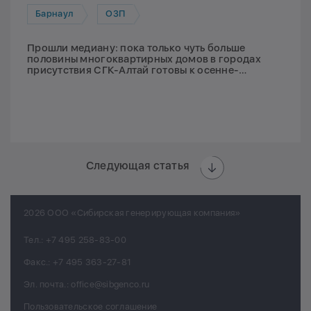
Барнаул
ОЗП
Прошли медиану: пока только чуть больше
половины многоквартирных домов в городах
присутствия СГК-Алтай готовы к осенне-
зимнему периоду
Следующая статья
2026 ООО «Сибирская генерирующая компания»
Тел.:
+7 495 258-83-00
Факс.:
+7 495 363-27-81
Эл. почта.:
office@sibgenco.ru
Пользовательское соглашение