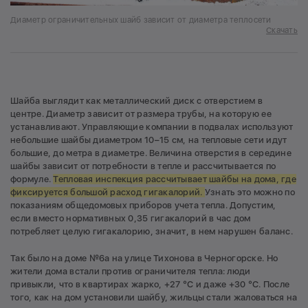
Диаметр ограничительных шайб зависит от диаметра теплосети
Скачать
Шайба выглядит как металлический диск с отверстием в
центре. Диаметр зависит от размера трубы, на которую ее
устанавливают. Управляющие компании в подвалах используют
небольшие шайбы диаметром 10–15 см, на тепловые сети идут
большие, до метра в диаметре. Величина отверстия в середине
шайбы зависит от потребности в тепле и рассчитывается по
формуле.
Т
епловая инспекция рассчитывает шайбы на дома, где
фиксируется большой расход гигакалорий.
Узнать это можно по
показаниям общедомовых приборов учета тепла. Допустим,
если вместо нормативных 0,35 гигакалорий в час дом
потребляет целую гигакалорию, значит, в нем нарушен баланс.
Так было на доме №6а на улице Тихонова в Черногорске. Но
жители дома встали против ограничителя тепла: люди
привыкли, что в квартирах жарко, +27 °С и даже +30 °С. После
того, как на дом установили шайбу, жильцы стали жаловаться на