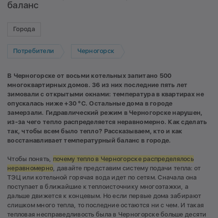
баланс
Города
Потребители
Черногорск
В Черногорске от восьми котельных запитано 500
многоквартирных домов. 36 из них последние пять лет
зимовали с открытыми окнами: температура в квартирах не
опускалась ниже +30 °C. Остальные дома в городе
замерзали. Гидравлический режим в Черногорске нарушен,
из-за чего тепло распределяется неравномерно. Как сделать
так, чтобы всем было тепло? Рассказываем, кто и как
восстанавливает температурный баланс в городе.
Чтобы понять,
почему тепло в Черногорске распределялось
неравномерно
, давайте представим систему подачи тепла: от
ТЭЦ или котельной горячая вода идет по сетям. Сначала она
поступает в ближайшие к теплоисточнику многоэтажки, а
дальше движется к концевым. Но если первые дома забирают
слишком много тепла, то последние остаются ни с чем. И такая
тепловая несправедливость была в Черногорске больше десяти