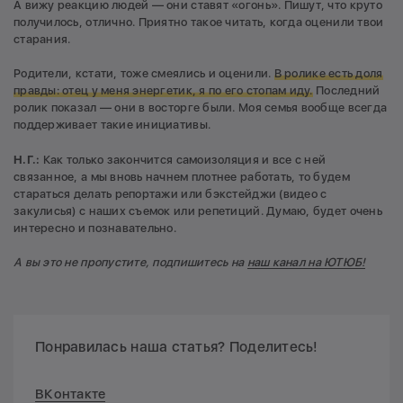
А вижу реакцию людей — они ставят «огонь». Пишут, что круто
получилось, отлично. Приятно такое читать, когда оценили твои
старания.
Родители, кстати, тоже смеялись и оценили.
В ролике есть доля
правды: отец у меня энергетик, я по его стопам иду.
Последний
ролик показал — они в восторге были. Моя семья вообще всегда
поддерживает такие инициативы.
Н.Г.:
Как только закончится самоизоляция и все с ней
связанное, а мы вновь начнем плотнее работать, то будем
стараться делать репортажи или бэкстейджи (видео с
закулисья) с наших съемок или репетиций. Думаю, будет очень
интересно и познавательно.
А вы это не пропустите, подпишитесь на
наш канал на ЮТЮБ!
Понравилась наша статья? Поделитесь!
ВКонтакте