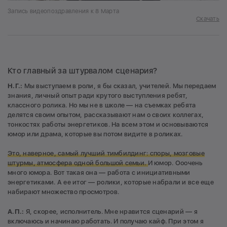
Запись видеопоздравления к 8 Марта
Скачать
Кто главный за штурвалом сценария?
Н.Г.:
Мы выступаем в роли, я бы сказал, учителей. Мы передаем
знания, личный опыт ради крутого выступления ребят,
классного ролика. Но мы не в школе — на съемках ребята
делятся своим опытом, рассказывают нам о своих коллегах,
тонкостях работы энергетиков. На всем этом и основываются
юмор или драма, которые вы потом видите в роликах.
Это, наверное, самый лучший тимбилдинг: споры, мозговые
штурмы, атмосфера одной большой семьи.
И юмор. Ооочень
много юмора. Вот такая она — работа с инициативными
энергетиками. А ее итог — ролики, которые набрали и все еще
набирают множество просмотров.
А.П.:
Я, скорее, исполнитель. Мне нравится сценарий — я
включаюсь и начинаю работать. И получаю кайф. При этом я