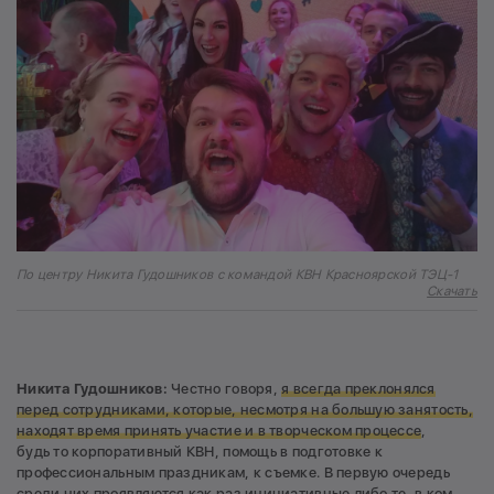
По центру Никита Гудошников с командой КВН Красноярской ТЭЦ-1
Скачать
Никита Г
удошников:
Честно говоря,
я всегда преклонялся
перед сотрудниками, которые, несмотря на большую занятость,
находят время принять участие и в творческом процессе
,
будь то корпоративный КВН, помощь в подготовке к
профессиональным праздникам, к съемке. В первую очередь
среди них проявляются как раз инициативные либо те, в ком