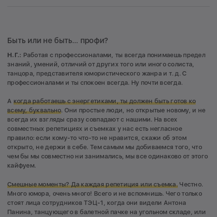
Быть или не быть… профи?
Н.Г.:
Работая с профессионалами, ты всегда понимаешь предел
знаний, умений, отличий от других того или иного солиста,
танцора, представителя юмористического жанра и т. д. С
профессионалами и ты спокоен всегда. Ну почти всегда.
А
когда работаешь с энергетиками, ты должен быть готов ко
всему, буквально
. Они простые люди, но открытые новому, и не
всегда их взгляды сразу совпадают с нашими. На всех
совместных репетициях и съемках у нас есть негласное
правило: если кому-то что-то не нравится, скажи об этом
открыто, не держи в себе. Тем самым мы добиваемся того, что
чем бы мы совместно ни занимались, мы все одинаково от этого
кайфуем.
Смешные моменты? Да каждая репетиция или съемка.
Честно.
Много юмора, очень много! Всего и не вспомнишь. Чего только
стоят лица сотрудников ТЭЦ-1, когда они видели Антона
Панина, танцующего в балетной пачке на угольном складе, или