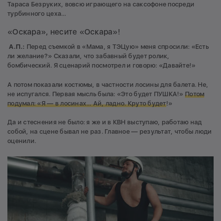
Тараса Безруких, вовсю играющего на саксофоне посреди
турбинного цеха…
«Оскара», несите «Оскара»!
А.П.:
Перед съемкой в «Мама, я ТЭЦую» меня спросили: «Есть
ли желание?» Сказали, что забавный будет ролик,
бомбический. Я сценарий посмотрел и говорю: «Давайте!»
А потом показали костюмы, в частности лосины для балета. Не,
не испугался. Первая мысль была: «Это будет ПУШКА!»
Потом
подумал: «Я — в лосинах… Ай, ладно. Круто будет
!»
Да и стеснения не было: я же и в КВН выступаю, работаю над
собой, на сцене бывал не раз. Главное — результат, чтобы люди
оценили.