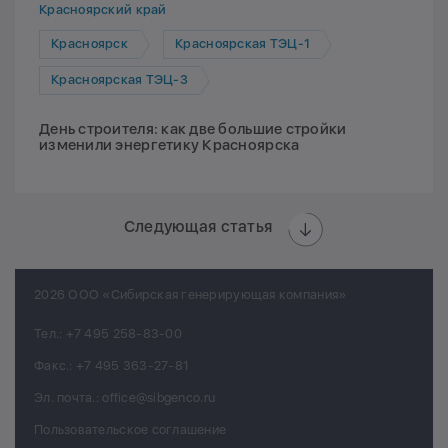
Красноярский край
Красноярск
Красноярская ТЭЦ-1
Красноярская ТЭЦ-3
День строителя: как две большие стройки
изменили энергетику Красноярска
Следующая статья
2026 ООО «Сибирская генерирующая компания»
Тел.:
+7 495 258-83-00
Факс.:
+7 495 363-27-81
Эл. почта.:
office@sibgenco.ru
Пользовательское соглашение