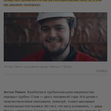
мы увидели «искорку»
.
Антон Панин на съемках видео Мама, я ТЭЦую
Скачать
Антон Панин:
Я работаю в турбинном цехе машинистом
паровых турбин. Стаж — два с половиной года. И в целом с
творчеством меня связывали, пожалуй, только школьные
театральные постановки. Из того, что могу вспомнить, —
роль
Ивана-царевича в 7 классе, самая большая между прочим. Я