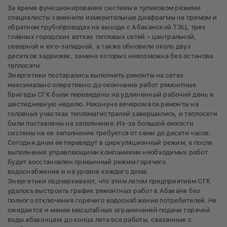
За время функционирования системы в тупиковом режиме
специалисты заменили измерительные диафрагмы на прямом и
обратном трубопроводах на выходе с Абаканской ТЭЦ, трех
главных городских ветках тепловых сетей – центральной,
северной и юго-западной, а также обновили около двух
десятков задвижек, замена которых невозможна без останова
теплосети.
Энергетики постарались выполнить ремонты на сетях
максимально оперативно: до окончания работ ремонтные
бригады СГК были переведены на удлиненный рабочий день и
шестидневную неделю. Накануне вечером все ремонты на
головных участках тепломагистралей завершились, и теплосети
были поставлены на заполнение. Из-за большой емкости
системы на ее заполнение требуется от семи до десяти часов.
Сегодня днем ее переведут в циркуляционный режим, а после
выполнения управляющими компаниями необходимых работ
будет восстановлен привычный режим горячего
водоснабжения и на уровне каждого дома.
Энергетики подчеркивают, что этим летом предприятиям СГК
удалось выстроить график ремонтных работ в Абакане без
полного отключения горячего водоснабжения потребителей. Не
ожидается и менее масштабных ограничений подачи горячей
воды абаканцам: до конца лета все работы, связанные с