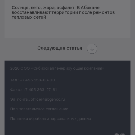
Солнце, лето, жара, асфальт. В Абакане
восстанавливают территории после ремонтов
тепловых сетей
Следующая статья
2026 ООО «Сибирская генерирующая компания»
Тел.:
+7 495 258-83-00
Факс.:
+7 495 363-27-81
Эл. почта.:
office@sibgenco.ru
Пользовательское соглашение
Политика обработки персональных данных
Разработк
Chips