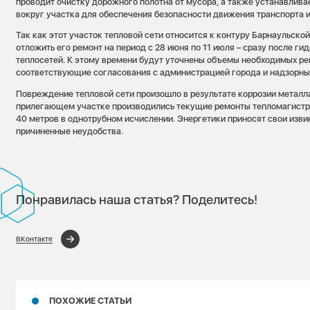
проводит очистку дорожного полотна от мусора, а также устанавлив
вокруг участка для обеспечения безопасности движения транспорта 
Так как этот участок тепловой сети относится к контуру Барнаульско
отложить его ремонт на период с 28 июня по 11 июля – сразу после г
теплосетей. К этому времени будут уточнены объемы необходимых ре
соответствующие согласования с администрацией города и надзорн
Повреждение тепловой сети произошло в результате коррозии металла
прилегающем участке производились текущие ремонты тепломагистр
40 метров в однотрубном исчислении. Энергетики приносят свои изв
причиненные неудобства.
Понравилась наша статья? Поделитесь!
ВКонтакте
ПОХОЖИЕ СТАТЬИ