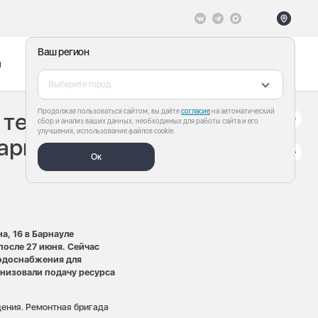
Ваш регион
ы
Меню
Все теги
Выберите город
Продолжая пользоваться сайтом, вы даёте
согласие
на автоматический
 тепломагистрали
сбор и анализ ваших данных, необходимых для работы сайта и его
улучшения, использование файлов cookie.
Барнауле
Ок
, 16 в Барнауле
после 27 июня. Сейчас
водоснабжения для
анизовали подачу ресурса
дения. Ремонтная бригада