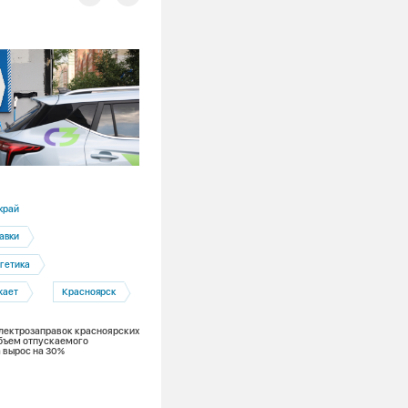
16.07.2026
край
Кемеровская область
авки
Беловская ГРЭС
гетика
Электроэнергетика
жает
Красноярск
Энергоэффективность
 электрозаправок красноярских
Беловская ГРЭС и цифровые технологи
бъем отпускаемого
новый уровень надежности
 вырос на 30%
энергоснабжения промышленных гига