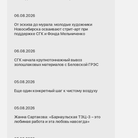
06.08.2026
От эскиза до мурала: молодые художники
Новосибирска осваивают стрит-арт при
поддержке СГК и Фонда Мельниченко
06.08.2026
СГК начала крупнотоннажный вывоз
золошлаковых материалов с Беловской ГРЭС
13.04.2026
Красноярский край
онты
Красноярск
05.08.2026
Красноярская ТЭЦ-3
Еще один конкретный шаг к чистому воздуху
Электроэнергетика
Выработка
05.08.2026
ской ГРЭС
Красноярская ТЭЦ-3 нарастила выработку
монт
благодаря вводу новых мощностей
Жанна Сартакова: «Барнаульская ТЭЦ-3 – это
любимая работа и эта любовь навсегда»