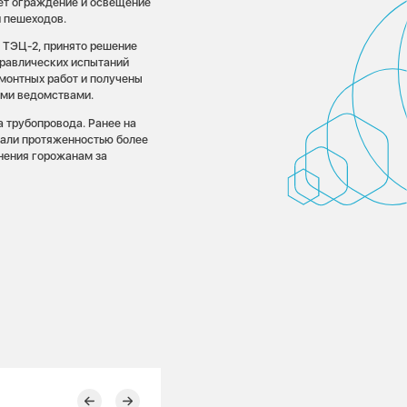
ает ограждение и освещение
и пешеходов.
й ТЭЦ-2, принято решение
идравлических испытаний
монтных работ и получены
ыми ведомствами.
 трубопровода. Ранее на
али протяженностью более
инения горожанам за