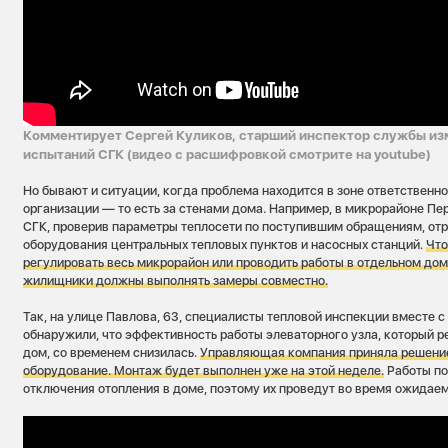
Комментирует Сергей Куликов, старший инспектор службы из
испытаний СГК (видео с расшифровкой смотрите на youtube)
Но бывают и ситуации, когда проблема находится в зоне ответствен
организации — то есть за стенами дома. Например, в микрорайоне П
СГК, проверив параметры теплосети по поступившим обращениям, от
оборудования центральных тепловых пунктов и насосных станций.
Что
регулировать весь микрорайон или проводить работы в отдельном дом
жилищники должны выполнять замеры совместно.
Так, на улице Павлова, 63, специалисты тепловой инспекции вместе 
обнаружили, что эффективность работы элеваторного узла, который р
дом, со временем снизилась.
Управляющая компания приняла решение
оборудование. Монтаж будет выполнен уже на этой неделе.
Работы по
отключения отопления в доме, поэтому их проведут во время ожидаем