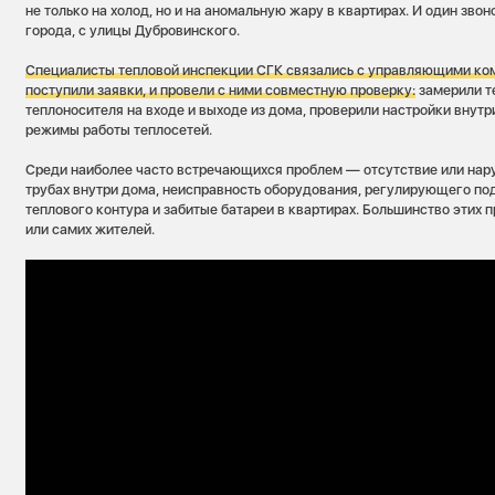
не только на холод, но и на аномальную жару в квартирах. И один звон
города, с улицы Дубровинского.
Специалисты тепловой инспекции СГК связались с управляющими ком
поступили заявки, и провели с ними совместную проверку:
замерили т
теплоносителя на входе и выходе из дома, проверили настройки внут
режимы работы теплосетей.
Среди наиболее часто встречающихся проблем — отсутствие или нар
трубах внутри дома, неисправность оборудования, регулирующего по
теплового контура и забитые батареи в квартирах. Большинство этих
или самих жителей.