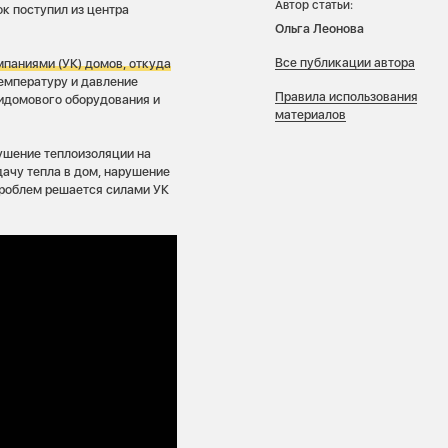
Автор статьи:
ок поступил из центра
Ольга Леонова
Все публикации автора
паниями (УК) домов, откуда
емпературу и давление
Правила использования
ридомового оборудования и
материалов
ушение теплоизоляции на
дачу тепла в дом, нарушение
 проблем решается силами УК