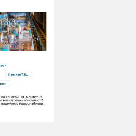
29.07.2026
край
Новосибирская область
Канская ТЭЦ
Производство
тика
За первое полугодие 2026 года
Новосибирску потребовалось на 12% 
тепла
: на Канской ТЭЦ меняют 21
остей нагрева и обновляют 5
ля надежного теплоснабжения