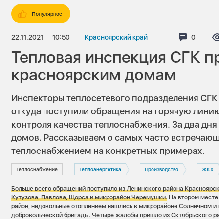
Популярное
22.11.2021
10:50
Красноярский край
Коммент
0
Тепловая инспекция СГК п
красноярским домам
Инспекторы теплосетевого подразделения СГК 
откуда поступили обращения на горячую линию
контроля качества теплоснабжения. За два дня
домов. Рассказываем о самых часто встречаю
теплоснабжением на конкретных примерах.
Теплоснабжение
Теплоэнергетика
Производство
ЖКХ
Больше всего обращений поступило из Ленинского района Красноярс
Кутузова, Павлова, Щорса и микрорайон Черемушки.
На втором месте
район, недовольные отоплением нашлись в микрорайоне Солнечном и 
добровольческой бригады. Четыре жалобы пришло из Октябрьского р