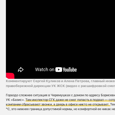
Комментируют Сергей Куликов и Алена Петрова, главный инж
правобережной дирекции УК ЖСК (видео с расшифровкой смот
Гораздо сложнее ситуация в Черемушках с домом по адресу Борисеви
УК «Базис».
Там инспектор СГК даже не смог попасть в подвал — со
компании сбрасывают звонки, а дверь в офисе никто не открывает.
Те
°С, это нижняя граница допустимой нормы, но комфортной ее никак не