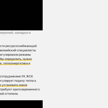
мерений, наладки и
ности ресурсоснабжающей
ервомайский специалисты
регулировали режимы
бы определить, нужно
е, теплоэнергетики и
с сотрудниками УК ЖСК
егулирует подачу тепла в
 установить новое
требуют кратковременного
ой оттепели.