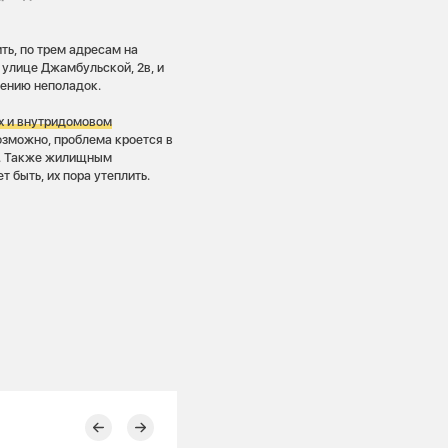
ть, по трем адресам на
 улице Джамбульской, 2в, и
нению неполадок.
х и внутридомовом
зможно, проблема кроется в
х. Также жилищным
быть, их пора утеплить.