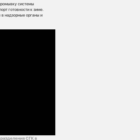
 промывку системы
орт готовности к зиме.
 в надзорные органы и
разделения СГК в