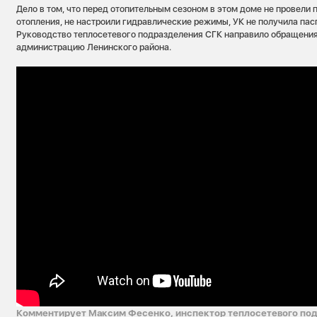
Дело в том, что перед отопительным сезоном в этом доме не провели
отопления, не настроили гидравлические режимы, УК не получила пасп
Руководство теплосетевого подразделения СГК направило обращения
администрацию Ленинского района.
Комментирует Максим Фесенко, инспектор теплосетевого под