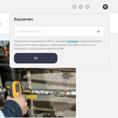
Ваш регион
ы
Меню
Все теги
Выберите город
Продолжая пользоваться сайтом, вы даёте
согласие
на автоматический
сбор и анализ ваших данных, необходимых для работы сайта и его
улучшения, использование файлов cookie.
Ок