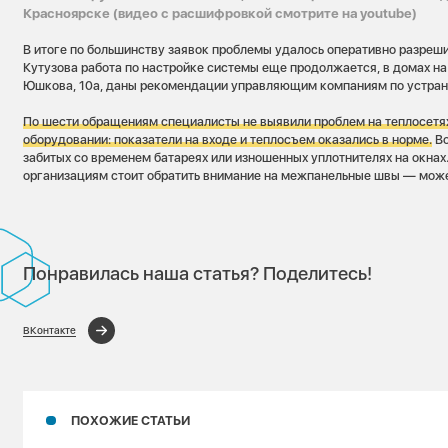
Красноярске (видео с расшифровкой смотрите на youtube)
В итоге по большинству заявок проблемы удалось оперативно разреши
Кутузова работа по настройке системы еще продолжается, в домах на
Юшкова, 10а, даны рекомендации управляющим компаниям по устра
По шести обращениям специалисты не выявили проблем на теплосетя
оборудовании: показатели на входе и теплосъем оказались в норме.
Во
забитых со временем батареях или изношенных уплотнителях на окна
организациям стоит обратить внимание на межпанельные швы — может 
Понравилась наша статья? Поделитесь!
ВКонтакте
ПОХОЖИЕ СТАТЬИ