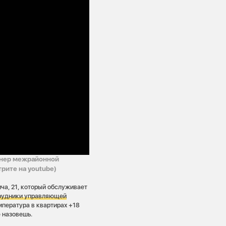
енер межрайонной
рите на youtube)
ча, 21, который обслуживает
трудники управляющей
мпература в квартирах +18
 назовешь.