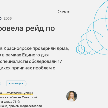
Скачать
ариев:
Просмотров:
2503
ровела рейд по
в Красноярске проверили дома,
 в рамках Единого дня
 специалисты обследовали 17
щихся причинах проблем с
Красноярск
ка — отметились улицы
 по жалобам — Советский
на улице 78-й
айона, причем люди сетовали