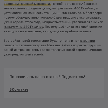
резервом тепловой мощности.
Потребность всего Абакана в
тепле в самые холодные дни едва превышает 400 Гкал/час, а
установленная мощность станции — 700 Гкал/час. А благодаря
новому оборудованию, которое будет введено в эксплуатацию
уже в апреле этого года,
мощность станции увеличится еще как
минимум на 240 Гкал/час
. Поэтому дефицита тепловой энергии
не ощутят ни нынешние, ни будущие потребители тепла.
Застройка новой территории будет учтена и при
развитии
северной тепломагистрали Абакана
. Работа по реконструкции
одной из трех основных веток тепловых сетей города начнется
уже предстоящей весной.
Понравилась наша статья? Поделитесь!
ВКонтакте