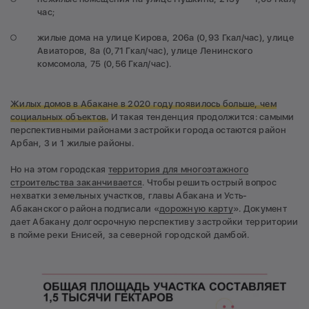
час;
жилые дома на улице Кирова, 206а (0,93 Гкал/час), улице
Авиаторов, 8а (0,71 Гкал/час), улице Ленинского
комсомола, 75 (0,56 Гкал/час).
Жилых домов в Абакане в 2020 году появилось больше, чем
социальных объектов.
И такая тенденция продолжится: самыми
перспективными районами застройки города остаются район
Арбан, 3 и 1 жилые районы.
Но на этом городская
территория для многоэтажного
строительства заканчивается
. Чтобы решить острый вопрос
нехватки земельных участков, главы Абакана и Усть-
Абаканского района подписали «
дорожную карту
». Документ
дает Абакану долгосрочную перспективу застройки территории
в пойме реки Енисей, за северной городской дамбой.