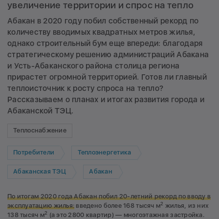
увеличение территории и спрос на тепло
Абакан в 2020 году побил собственный рекорд по
количеству вводимых квадратных метров жилья,
однако строительный бум еще впереди: благодаря
стратегическому решению администраций Абакана
и Усть-Абаканского района столица региона
прирастет огромной территорией. Готов ли главный
теплоисточник к росту спроса на тепло?
Рассказываем о планах и итогах развития города и
Абаканской ТЭЦ.
Теплоснабжение
Потребители
Теплоэнергетика
Абаканская ТЭЦ
Абакан
По итогам 2020 года Абакан побил 20-летний рекорд по вводу в
2
эксплуатацию жилья:
введено более 168 тысяч м
жилья, из них
2
138 тысяч м
(а это 2800 квартир) — многоэтажная застройка.