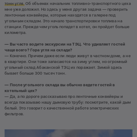
тонн угля.
Об объемах начальник топливно-транспортного цеха
мне уже доложил. Но здесь у меня другая задача — проверить
ленточные конвейеры, которые находятся в галерее под
угольным складом. Это начало транспортировки топлива на
станции. Прежде чем уголь попадет в котел, он пройдет больше
километра.
— Вы часто водите экскурсии на ТЭЦ. Что удивляет гостей
чаще всего? Гора угля на складе?
— Конечно. Причем даже если люди живут в частном доме, а не
в квартире. Они тоже запасаются на зиму углем, но огромный
угольный склад Абаканской ТЭЦ их поражает. Зимой здесь
бывает больше 300 тысяч тонн.
— После угольного склада вы обычно ведете гостей в
котельный цех?
— Да, а по дороге рассказываю про ленточные конвейеры и
всегда показываю нашу дымовую трубу: посмотрите, какой дым
белый. Это говорит о качественной работе электрических
фильтров.