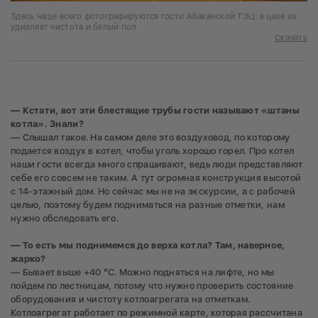
Здесь чаще всего фотографируются гости Абаканской ТЭЦ: в цехе их
удивляет чистота и белый пол
Скачать
— Кстати, вот эти блестящие трубы гости называют «штаны
котла». Знали?
— Слышал такое. На самом деле это воздуховод, по которому
подается воздух в котел, чтобы уголь хорошо горел. Про котел
наши гости всегда много спрашивают, ведь люди представляют
себе его совсем не таким. А тут огромная конструкция высотой
с 14-этажный дом. Но сейчас мы не на экскурсии, а с рабочей
целью, поэтому будем подниматься на разные отметки, нам
нужно обследовать его.
— То есть мы поднимемся до верха котла? Там, наверное,
жарко?
— Бывает выше +40 °С. Можно подняться на лифте, но мы
пойдем по лестницам, потому что нужно проверить состояние
оборудования и чистоту котлоагрегата на отметкам.
Котлоагрегат работает по режимной карте, которая рассчитана