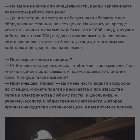
— Но вы же не химик по специальности, как вы запоминаете
параметры работы химцеха?
— Да, я электрик, а электрики обслуживают абсолютно все
оборудование станции, во всех цехах. Ну и конечно, прежде
чем стать начальником смены (а было это в 2006 году), я изучил
работу всех цехов ТЭЦ и сдал по ним экзамены. А все нормы
есть в правилах технической эксплуатации, по которым мы
работаем и регулярно сдаем экзамены.
— Поэтому вы «лицо станции»?
— Я? Вот еще ни разу не слышал, чтобы меня так называли. Про
«ночного директора» слышал, и про «старшего по станции»
тоже. А откуда такое название?
— Причины две. Первая — вы очень часто водите экскурсии
по станции, можете понятно рассказать о производстве
тепла и электричества любому гостю: и школьнику, и
ученому-экологу, и общественному активисту. А вторая
причина находится в котельном цехе, я вам потом ее покажу.