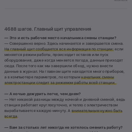
4688 шагов. Главный щит управления
— Это и есть рабочее место начальника смены станции?
— Совершенно верно. Здесь начинается и завершается смена.
На главный щит сообщается вся информация по станции:
если
меняется режим работы, происходит останов или пуск
оборудования, даже когда меняется погода, данные приходят
сюда. После того как мы завершили обход, нужно внести
данные в журнал. На главном щите находится много приборов,
а в компьютере параметров, по которым
начальник смены
электростанции следит за режимом работы всей станции.
— А ночью дежурить легче, чем днем?
— Нет никакой разницы между ночной и дневной сменой, ведь
станция работает круглосуточно, и тепло с электричеством
вырабатывается каждую минуту. А
внимательным нужно быть
всегда
.
— Вам за столько лет никогда не хотелось сменить работу?