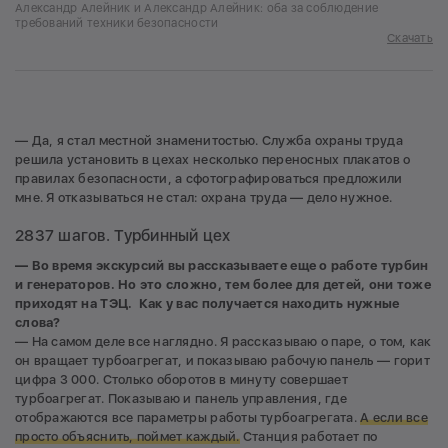
Александр Алейник и Александр Алейник: оба за соблюдение
требований техники безопасности
Скачать
— Да, я стал местной знаменитостью. Служба охраны труда
решила установить в цехах несколько переносных плакатов о
правилах безопасности, а сфотографироваться предложили
мне. Я отказываться не стал: охрана труда — дело нужное.
2837 шагов. Турбинный цех
— Во время экскурсий вы рассказываете еще о работе турбин
и генераторов. Но это сложно, тем более для детей, они тоже
приходят на ТЭЦ. Как у вас получается находить нужные
слова?
— На самом деле все наглядно. Я рассказываю о паре, о том, как
он вращает турбоагрегат, и показываю рабочую панель — горит
цифра 3 000. Столько оборотов в минуту совершает
турбоагрегат. Показываю и панель управления, где
отображаются все параметры работы турбоагрегата.
А если все
просто объяснить, поймет каждый.
Станция работает по