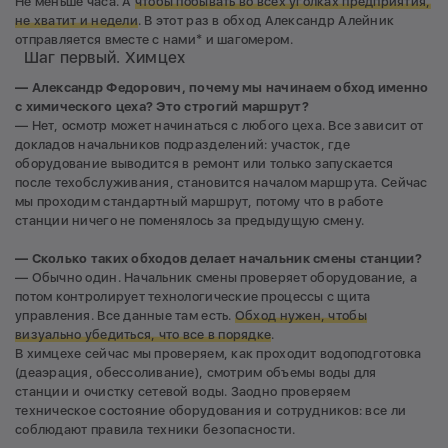
Не меньше часа. А
чтобы побывать во всех уголках предприятия,
не хватит и недели
. В этот раз в обход Александр Алейник
отправляется вместе с нами* и шагомером.
Шаг первый. Химцех
— Александр Федорович, почему мы начинаем обход именно
с химического цеха? Это строгий маршрут?
— Нет, осмотр может начинаться с любого цеха. Все зависит от
докладов начальников подразделений: участок, где
оборудование выводится в ремонт или только запускается
после техобслуживания, становится началом маршрута. Сейчас
мы проходим стандартный маршрут, потому что в работе
станции ничего не поменялось за предыдущую смену.
— Сколько таких обходов делает начальник смены станции?
— Обычно один. Начальник смены проверяет оборудование, а
потом контролирует технологические процессы с щита
управления. Все данные там есть.
Обход нужен, чтобы
визуально убедиться, что все в порядке
.
В химцехе сейчас мы проверяем, как проходит водоподготовка
(деаэрация, обессоливание), смотрим объемы воды для
станции и очистку сетевой воды. Заодно проверяем
техническое состояние оборудования и сотрудников: все ли
соблюдают правила техники безопасности.