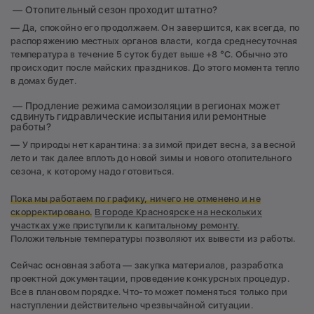
— Отопительный сезон проходит штатно?
— Да, спокойно его продолжаем. Он завершится, как всегда, по
распоряжению местных органов власти, когда среднесуточная
температура в течение 5 суток будет выше +8 °С. Обычно это
происходит после майских праздников. До этого момента тепло
в домах будет.
— Продление режима самоизоляции в регионах может
сдвинуть гидравлические испытания или ремонтные
работы?
— У природы нет карантина: за зимой придет весна, за весной
лето и так далее вплоть до новой зимы и нового отопительного
сезона, к которому надо готовиться.
Пока мы работаем по графику, ничего не отменено и не
скорректировано.
В городе Красноярске на нескольких
участках уже приступили к капитальному ремонту.
Положительные температуры позволяют их вывести из работы.
Сейчас основная забота — закупка материалов, разработка
проектной документации, проведение конкурсных процедур.
Все в плановом порядке. Что-то может поменяться только при
наступлении действительно чрезвычайной ситуации.