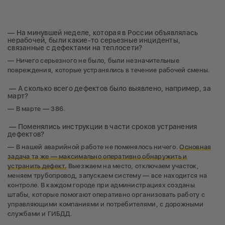
— На минувшей неделе, которая в России объявлялась
нерабочей, были какие-то серьезные инциденты,
связанные с дефектами на теплосети?
— Ничего серьезного не было, были незначительные
повреждения, которые устранялись в течение рабочей смены.
— А сколько всего дефектов было выявлено, например, за
март?
— В марте — 386.
— Поменялись инструкции в части сроков устранения
дефектов?
—
В нашей аварийной работе не поменялось ничего.
Основная
задача та же — максимально оперативно обнаружить и
устранить дефект.
Выезжаем на место, отключаем участок,
меняем трубопровод, запускаем систему — все находится на
контроле. В каждом городе при администрациях созданы
штабы, которые помогают оперативно организовать работу с
управляющими компаниями и потребителями, с дорожными
службами и ГИБДД.