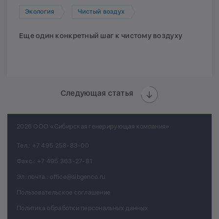
Экология
Чистый воздух
Еще один конкретный шаг к чистому воздуху
Следующая статья
2026 ООО «Сибирская генерирующая компания»
Тел.:
+7 495 258-83-00
Факс.:
+7 495 363-27-81
Эл. почта.:
office@sibgenco.ru
Пользовательское соглашение
Политика обработки персональных данных