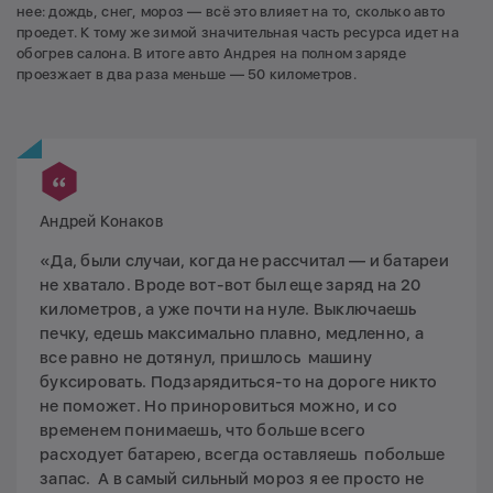
нее: дождь, снег, мороз — всё это влияет на то, сколько авто
проедет. К тому же зимой значительная часть ресурса идет на
обогрев салона. В итоге авто Андрея на полном заряде
проезжает в два раза меньше — 50 километров.
Андрей Конаков
«Да, были случаи, когда не рассчитал — и батареи
не хватало. Вроде вот-вот был еще заряд на 20
километров, а уже почти на нуле. Выключаешь
печку, едешь максимально плавно, медленно, а
все равно не дотянул, пришлось машину
буксировать. Подзарядиться-то на дороге никто
не поможет. Но приноровиться можно, и со
временем понимаешь, что больше всего
расходует батарею, всегда оставляешь побольше
запас. А в самый сильный мороз я ее просто не