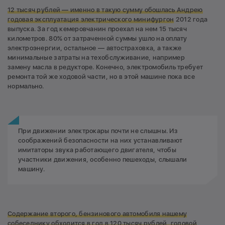
12 тысяч рублей — именно в такую сумму обошлась Андрею
годовая эксплуатация электрического минифургон
2012 года
выпуска. За год кемеровчанин проехал на нем 15 тысяч
километров. 80% от затраченной суммы ушло на оплату
электроэнергии, остальное — автостраховка, а также
минимальные затраты на техобслуживание, например
замену масла в редукторе. Конечно, электромобиль требует
ремонта той же ходовой части, но в этой машине пока все
нормально.
При движении электрокары почти не слышны. Из
соображений безопасности на них устанавливают
имитаторы звука работающего двигателя, чтобы
участники движения, особенно пешеходы, слышали
машину.
Содержание второго, бензинового автомобиля нашему
собеседнику обходится в год в 120 тысяч рублей, годовой