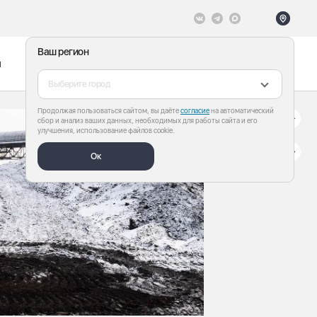
Ваш регион
ы
Меню
Все теги
Выберите город
Продолжая пользоваться сайтом, вы даёте
согласие
на автоматический
сбор и анализ ваших данных, необходимых для работы сайта и его
улучшения, использование файлов cookie.
Ок