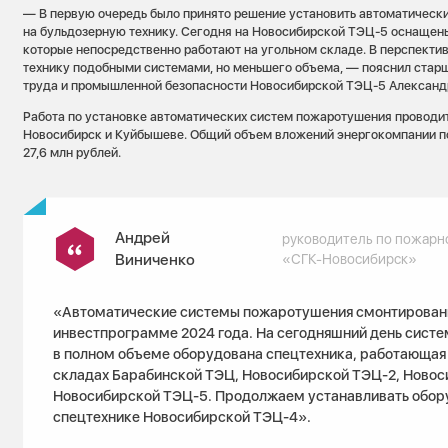
— В первую очередь было принято решение установить автоматичес
на бульдозерную технику. Сегодня на Новосибирской ТЭЦ-5 оснащены
которые непосредственно работают на угольном складе. В перспекти
технику подобными системами, но меньшего объема, — пояснил стар
труда и промышленной безопасности Новосибирской ТЭЦ-5 Александ
Работа по установке автоматических систем пожаротушения проводит
Новосибирск и Куйбышеве. Общий объем вложений энергокомпании п
27,6 млн рублей.
Андрей
руководитель по пожарн
Виниченко
«СГК-Новосибирск»
«Автоматические системы пожаротушения смонтирован
инвестпрограмме 2024 года. На сегодняшний день сист
в полном объеме оборудована спецтехника, работающая 
складах Барабинской ТЭЦ, Новосибирской ТЭЦ-2, Новос
Новосибирской ТЭЦ-5. Продолжаем устанавливать обор
спецтехнике Новосибирской ТЭЦ-4».