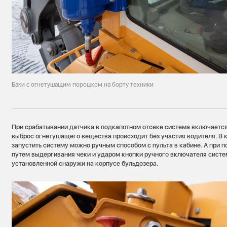
Баки с огнетушащим порошком на борту техники
При срабатывании датчика в подкапотном отсеке система включается
выброс огнетушащего вещества происходит без участия водителя. В 
запустить систему можно ручным способом с пульта в кабине. А при 
путем выдергивания чеки и ударом кнопки ручного включателя сист
установленной снаружи на корпусе бульдозера.