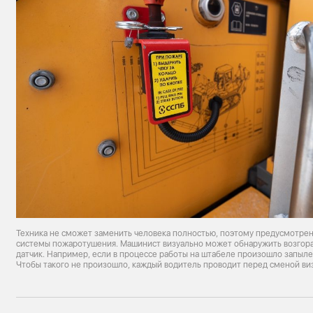
Техника не сможет заменить человека полностью, поэтому предусмотрена
системы пожаротушения. Машинист визуально может обнаружить возгора
датчик. Например, если в процессе работы на штабеле произошло запылен
Чтобы такого не произошло, каждый водитель проводит перед сменой в