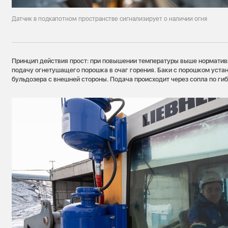
Датчик в подкапотном пространстве сигнализирует о наличии огня
Принцип действия прост: при повышении температуры выше норматив
подачу огнетушащего порошка в очаг горения. Баки с порошком уста
бульдозера с внешней стороны. Подача происходит через сопла по ги