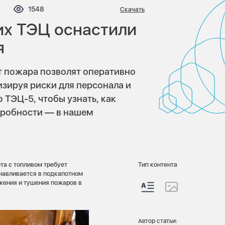
мментариев:
Просмотров:
1548
Скачать
их ТЭЦ оснастили
я
 пожара позволят оперативно
зируя риски для персонала и
ТЭЦ-5, чтобы узнать, как
дробности — в нашем
та с топливом требует
Тип контента
навливается в подкапотном
жения и тушения пожаров в
Автор статьи: