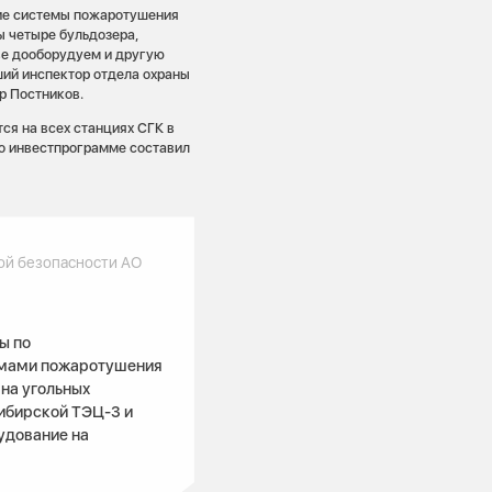
кие системы пожаротушения
 четыре бульдозера,
ве дооборудуем и другую
ший инспектор отдела охраны
р Постников.
ся на всех станциях СГК в
о инвестпрограмме составил
ой безопасности АО
ы по
емами пожаротушения
на угольных
ибирской ТЭЦ-3 и
удование на