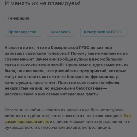
И менять их не планируем!
Генерация
Производство
Кемерово
Кемеровская ГРЭС
А знаете ли вы, что на Кемеровской ГРЭС до сих пор
работают советские телефоны? Почему мы не меняем их на
современные? Зачем они вообще нужны в век мобильной
связи и высоких технологий?
Признаемся, идея заменить их
была, но оказалось, что российских предприятий, которые
могут изготовить хоть что-то близкое по функционалу,
конструкции, просто нет. Простые советские телефоны,
неказистые на вид, но надежные и безотказные —
рассказываем о них самые интересные факты.
Телефонные кабины советских времен уже больше полувека
работают в турбинном, котельном цехах, на топливоподаче.
Это
самая надежная связь
и с диспетчерами щитов управления, и с
руководством, и с персоналом цехов электростанции.