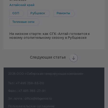
Алтайский край
ОЗП
Рубцовск
Ремонты
Тепловые сети
На низком старте: как СГК-Алтай готовится к
новому отопительному сезону в Рубцовске
Следующая статья
2026 ООО «Сибирская генерирующая компания»
Тел.:
+7 495 258-83-00
Факс.:
+7 495 363-27-81
Эл. почта.:
office@sibgenco.ru
Пользовательское соглашение