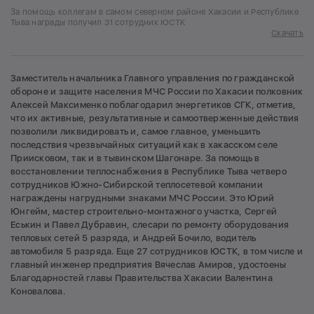
За помощь коллегам в самом северном районе Хакасии и Республике
Тыва награды получил 31 сотрудник ЮСТК
Скачать
Заместитель начальника Главного управления по гражданской
обороне и защите населения МЧС России по Хакасии полковник
Алексей Максименко поблагодарил энергетиков СГК, отметив,
что их активные, результативные и самоотверженные действия
позволили ликвидировать и, самое главное, уменьшить
последствия чрезвычайных ситуаций как в хакасском селе
Приисковом, так и в тывинском Шагонаре. За помощь в
восстановлении теплоснабжения в Республике Тыва четверо
сотрудников Южно-Сибирской теплосетевой компании
награждены нагрудными знаками МЧС России. Это Юрий
Юнгейм, мастер строительно-монтажного участка, Сергей
Еськин и Павел Дубравин, слесари по ремонту оборудования
тепловых сетей 5 разряда, и Андрей Бочило, водитель
автомобиля 5 разряда. Еще 27 сотрудников ЮСТК, в том числе и
главный инженер предприятия Вячеслав Амиров, удостоены
Благодарностей главы Правительства Хакасии Валентина
Коновалова.