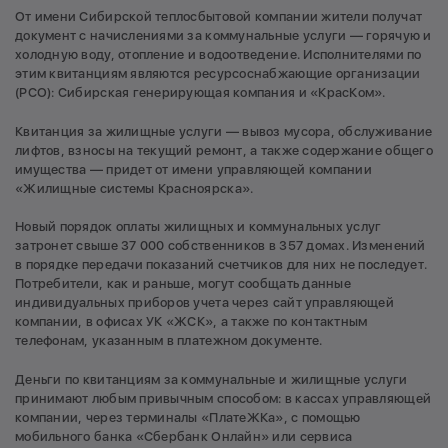
От имени Сибирской теплосбытовой компании жители получат
документ с начислениями за коммунальные услуги — горячую и
холодную воду, отопление и водоотведение. Исполнителями по
этим квитанциям являются ресурсоснабжающие организации
(РСО): Сибирская генерирующая компания и «КрасКом».
Квитанция за жилищные услуги — вывоз мусора, обслуживание
лифтов, взносы на текущий ремонт, а также содержание общего
имущества — придет от имени управляющей компании
«Жилищные системы Красноярска».
Новый порядок оплаты жилищных и коммунальных услуг
затронет свыше 37 000 собственников в 357 домах. Изменений
в порядке передачи показаний счетчиков для них не последует.
Потребители, как и раньше, могут сообщать данные
индивидуальных приборов учета через сайт управляющей
компании, в офисах УК «ЖСК», а также по контактным
телефонам, указанным в платежном документе.
Деньги по квитанциям за коммунальные и жилищные услуги
принимают любым привычным способом: в кассах управляющей
компании, через терминалы «ПлатеЖКа», с помощью
мобильного банка «Сбербанк Онлайн» или сервиса