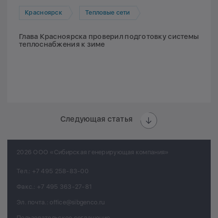
Красноярск
Тепловые сети
Глава Красноярска проверил подготовку системы
теплоснабжения к зиме
Следующая статья
2026 ООО «Сибирская генерирующая компания»
Тел.:
+7 495 258-83-00
Факс.:
+7 495 363-27-81
Эл. почта.:
office@sibgenco.ru
Пользовательское соглашение