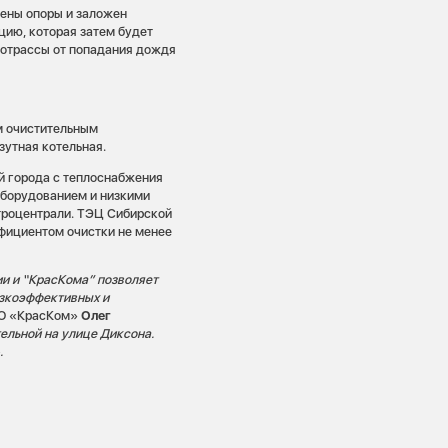
ены опоры и заложен
цию, которая затем будет
лотрассы от попадания дождя
ым очистительным
утная котельная.
 города с теплоснабжения
оборудованием и низкими
троцентрали. ТЭЦ Сибирской
фициентом очистки не менее
и и “КрасКома” позволяет
изкоэффективных и
ОО «КрасКом»
Олег
ельной на улице Диксона.
.