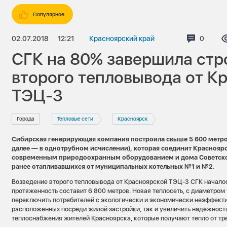
Популярное
02.07.2018
12:21
Красноярский край
Коммен
0
СГК на 80% завершила стр
второго тепловывода от К
ТЭЦ-3
Города
Тепловые сети
Красноярск
Сибирская генерирующая компания построила свыше 5 600 метров
далее — в однотрубном исчислении), которая соединит Красноя
современным природоохранным оборудованием и дома Советско
ранее отапливавшихся от муниципальных котельных №1 и №2.
Возведение второго тепловывода от Красноярской ТЭЦ-3 СГК началось
протяженность составит 6 800 метров. Новая теплосеть, с диаметром 
переключить потребителей с экологически и экономически неэффект
расположенных посреди жилой застройки, так и увеличить надежность
теплоснабжения жителей Красноярска, которые получают тепло от тр