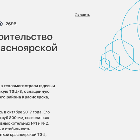
Скачать
тариев:
Просмотров:
2698
оительство
расноярской
 тепломагистрали (здесь и
рскую ТЭЦ-3, оснащенную
го района Красноярска,
 в октябре 2017 года. Его
труб 800 мм, позволит как
ивных котельных №1 и №2,
 и стабильность
етьей красноярской ТЭЦ.