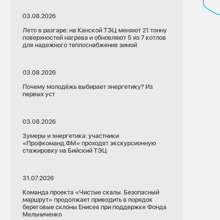
03.08.2026
Лето в разгаре: на Канской ТЭЦ меняют 21 тонну
поверхностей нагрева и обновляют 5 из 7 котлов
для надежного теплоснабжения зимой
03.08.2026
Почему молодёжь выбирает энергетику? Из
первых уст
03.08.2026
Зумеры и энергетика: участники
«Профкоманд.ФМ» проходят экскурсионную
стажировку на Бийский ТЭЦ
31.07.2026
21.07.2026
Команда проекта «Чистые скалы. Безопасный
Красноярский край
маршрут» продолжает приводить в порядок
береговые склоны Енисея при поддержке Фонда
Тепловые сети
Красноярск
Мельниченко