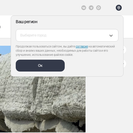
Ваш регион
ы
Меню
Все теги
Выберите город
Продолжая пользоваться сайтом, вы даёте
согласие
на автоматический
сбор и анализ ваших данных, необходимых для работы сайта и его
улучшения, использование файлов cookie.
Ок