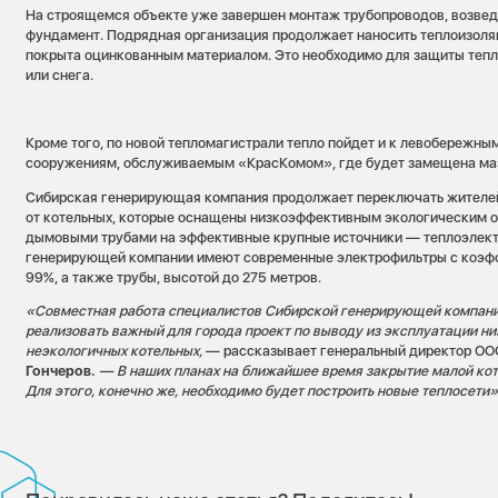
На строящемся объекте уже завершен монтаж трубопроводов, возвед
фундамент. Подрядная организация продолжает наносить теплоизоля
покрыта оцинкованным материалом. Это необходимо для защиты теп
или снега.
Кроме того, по новой тепломагистрали тепло пойдет и к левобережн
сооружениям, обслуживаемым «КрасКомом», где будет замещена маз
Сибирская генерирующая компания продолжает переключать жителей
от котельных, которые оснащены низкоэффективным экологическим 
дымовыми трубами на эффективные крупные источники — теплоэлек
генерирующей компании имеют современные электрофильтры с коэф
99%, а также трубы, высотой до 275 метров.
«Совместная работа специалистов Сибирской генерирующей компани
реализовать важный для города проект по выводу из эксплуатации н
неэкологичных котельных,
— рассказывает генеральный директор О
Гончеров.
— В наших планах на ближайшее время закрытие малой кот
Для этого, конечно же, необходимо будет построить новые теплосети»