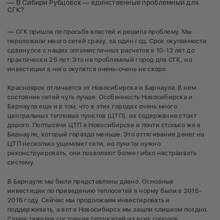
— В Сибири Рубцовск — единственный проблемный для
СГК?
— СГК пришла по просьбе властей и решила проблему. Мы
переложили много сетей сразу, за один год. Срок окупаемости
сдвинулся с наших оптимистичных расчетов в 10-12 лет до
практически 25 лет. Это не проблемный город для СГК, но
инвестиции в него окупятся очень-очень не скоро.
Красноярск отличается от Новосибирска и Барнаула. В нем
состояние сетей чуть лучше. Особенность Новосибирска и
Барнаула еще и в том, что в этих городах очень много
центральных тепловых пунктов (ЦТП), их содержание стоит
дорого. Полтысячи ЦТП в Новосибирске и почти столько же в
Барнауле, который гораздо меньше. Это оттягивание денег на
ЦТП несколько ущемляет сети, но пункты нужно
реконструировать, они позволяют более гибко настраивать
систему.
В Барнауле мы были представлены давно. Основные
инвестиции по приведению теплосетей в норму были в 2015-
2016 году. Сейчас мы продолжаем инвестировать и
поддерживать, а вот в Новосибирск мы зашли слишком поздно.
Самое тяжелое состояние теплосетей из всех городов