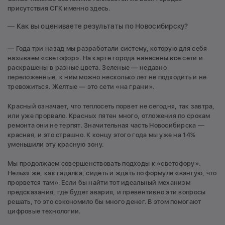
присутствия СГК именно здесь.
— Как вы оцениваете результаты по Новосибирску?
— Года три назад мы разработали систему, которую для себя
называем «светофор». На карте города нанесены все сети и
раскрашены в разные цвета. Зеленые — недавно
переложенные, к ним можно несколько лет не подходить и не
тревожиться. Желтые — это сети «на грани».
Красный означает, что теплосеть порвет не сегодня, так завтра,
или уже прорвало. Красных пятен много, отложения по срокам
ремонта они не терпят. Значительная часть Новосибирска —
красная, и это страшно. К концу этого года мы уже на 14%
уменьшили эту красную зону.
Мы продолжаем совершенствовать подходы к «светофору».
Нельзя же, как гадалка, сидеть и ждать по формуле «вангую, что
прорвется там». Если бы найти тот идеальный механизм
предсказания, где будет авария, и превентивно эти вопросы
решать, то это сэкономило бы много денег. В этом помогают
цифровые технологии.