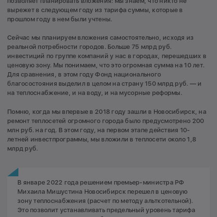
позволяет планировать вложения: мы знаем, что никто не
вырежет в следующем году из тарифа суммы, которые в
прошлом году в нем были учтены.
Сейчас мы планируем вложения самостоятельно, исходя из
реальной потребности городов. Больше 75 млрд руб.
инвестиций по группе компаний у нас в городах, перешедших в
ценовую зону. Мы понимаем, что это огромная сумма на 10 лет.
Для сравнения, в этом году Фонд национального
благосостояния выделил в целом на страну 150 млрд руб. — и
на теплоснабжение, и на воду, и на мусорные реформы.
Помню, когда мы впервые в 2018 году зашли в Новосибирск, на
ремонт теплосетей огромного города было предусмотрено 200
млн руб. на год. В этом году, на первом этапе действия 10-
летней инвестпрограммы, мы вложили в теплосети около 1,8
млрд руб.
В январе 2022 года решением премьер-министра РФ
Михаила Мишустина Новосибирск перешел в ценовую
зону теплоснабжения (расчет по методу альткотельной).
Это позволит устанавливать предельный уровень тарифа