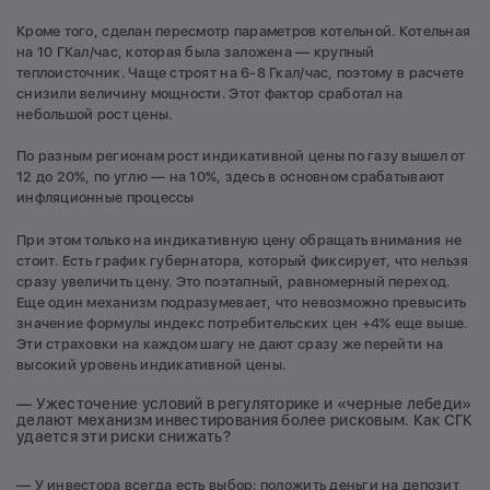
Кроме того, сделан пересмотр параметров котельной. Котельная
на 10 ГКал/час, которая была заложена — крупный
теплоисточник. Чаще строят на 6-8 Гкал/час, поэтому в расчете
снизили величину мощности. Этот фактор сработал на
небольшой рост цены.
По разным регионам рост индикативной цены по газу вышел от
12 до 20%, по углю — на 10%, здесь в основном срабатывают
инфляционные процессы
При этом только на индикативную цену обращать внимания не
стоит. Есть график губернатора, который фиксирует, что нельзя
сразу увеличить цену. Это поэтапный, равномерный переход.
Еще один механизм подразумевает, что невозможно превысить
значение формулы индекс потребительских цен +4% еще выше.
Эти страховки на каждом шагу не дают сразу же перейти на
высокий уровень индикативной цены.
— Ужесточение условий в регуляторике и «черные лебеди»
делают механизм инвестирования более рисковым. Как СГК
удается эти риски снижать?
— У инвестора всегда есть выбор: положить деньги на депозит