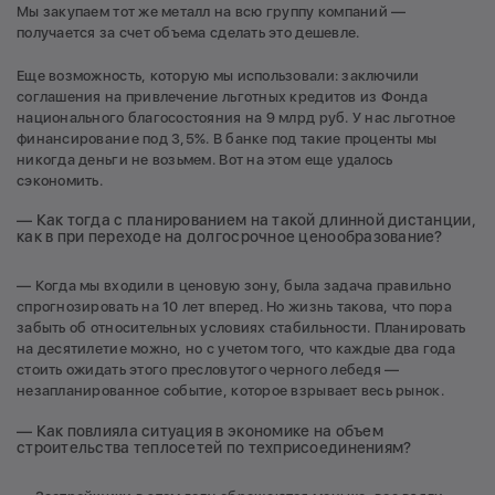
Мы закупаем тот же металл на всю группу компаний —
получается за счет объема сделать это дешевле.
Еще возможность, которую мы использовали: заключили
соглашения на привлечение льготных кредитов из Фонда
национального благосостояния на 9 млрд руб. У нас льготное
финансирование под 3,5%. В банке под такие проценты мы
никогда деньги не возьмем. Вот на этом еще удалось
сэкономить.
— Как тогда с планированием на такой длинной дистанции,
как в при переходе на долгосрочное ценообразование?
— Когда мы входили в ценовую зону, была задача правильно
спрогнозировать на 10 лет вперед. Но жизнь такова, что пора
забыть об относительных условиях стабильности. Планировать
на десятилетие можно, но с учетом того, что каждые два года
стоить ожидать этого пресловутого черного лебедя —
незапланированное событие, которое взрывает весь рынок.
— Как повлияла ситуация в экономике на объем
строительства теплосетей по техприсоединениям?