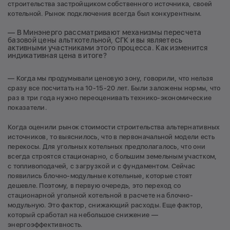
строительства застройщиком собственного источника, своей
котельной. Рынок подключения всегда был конкурентным.
— В Минэнерго рассматривают механизмы пересчета
базовой цены альткотельной, СГК и вы являетесь
активными участниками этого процесса. Как изменится
индикативная цена в итоге?
— Когда мы продумывали ценовую зону, говорили, что нельзя
сразу все посчитать на 10-15-20 лет. Были заложены нормы, что
раз в три года нужно переоценивать технико-экономические
показатели.
Когда оценили рынок стоимости строительства альтернативных
источников, то выяснилось, что в первоначальной модели есть
перекосы. Для угольных котельных предполагалось, что они
всегда строятся стационарно, с большим земельным участком,
с топливоподачей, с загрузкой и с фундаментом. Сейчас
появились блочно-модульные котельные, которые стоят
дешевле. Поэтому, в первую очередь, это переход со
стационарной угольной котельной в расчете на блочно-
модульную. Это фактор, снижающий расходы. Еще фактор,
который сработал на небольшое снижение —
энергоэффективность.