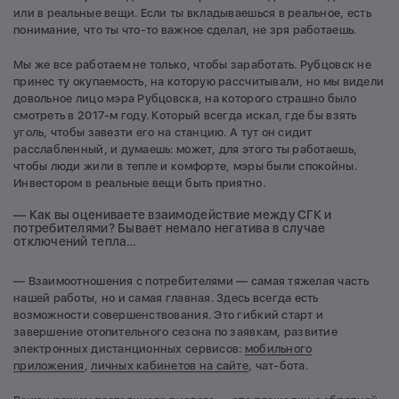
или в реальные вещи. Если ты вкладываешься в реальное, есть
понимание, что ты что-то важное сделал, не зря работаешь.
Мы же все работаем не только, чтобы заработать. Рубцовск не
принес ту окупаемость, на которую рассчитывали, но мы видели
довольное лицо мэра Рубцовска, на которого страшно было
смотреть в 2017-м году. Который всегда искал, где бы взять
уголь, чтобы завезти его на станцию. А тут он сидит
расслабленный, и думаешь: может, для этого ты работаешь,
чтобы люди жили в тепле и комфорте, мэры были спокойны.
Инвестором в реальные вещи быть приятно.
— Как вы оцениваете взаимодействие между СГК и
потребителями? Бывает немало негатива в случае
отключений тепла…
— Взаимоотношения с потребителями — самая тяжелая часть
нашей работы, но и самая главная. Здесь всегда есть
возможности совершенствования. Это гибкий старт и
завершение отопительного сезона по заявкам, развитие
электронных дистанционных сервисов:
мобильного
приложения
,
личных кабинетов на сайте
, чат-бота.