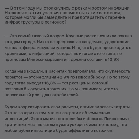
— В этом году мы столкнулись с резким ростом инфляции.
Насколько в этих условиях возможны такие вложения,
которые могли бы замедлить и предотвратить старение
инфраструктуры в регионах?
— Это самый тяжелый вопрос. Крупные риски возникли почти в
каждом городе. Никто не предполагал пандемию, удорожание
металла, февральскую ситуацию. И то, что будет происходить с
кредитами, с инфляцией, которая по итогам этого года, по
прогнозам Минэкономразвития, должна составить 13,9%.
Когда мы заходили, в расчетах предполагали, что окупаемость
проектов — это инфляция +2,9% по Новосибирску. Но по этому
году тогда выходит 16,8% — тот рост цены, который
позволил бы окупить вложения. Но мы понимаем, что это
непосильный рост для потребителей.
Будем корректировать свои расчеты, оптимизировать затраты.
Это не говорит о том, что мы сократим объемы своих
инвестиций. Этого мы очень хотели бы избежать. Поиск самых
критичных мест по сетям нужно ускорять именно потому, что
любой рубль инвестиций будет эффективно потрачен.