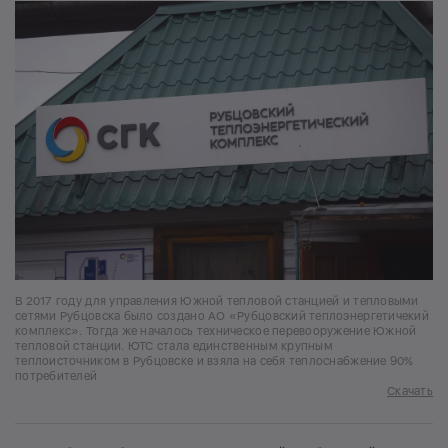
В 2017 году для управления Южной тепловой станцией и тепловыми
сетями Рубцовска было создано АО «Рубцовский теплоэнергетичекий
комплекс». Тогда же началось техническое перевооружение Южной
тепловой станции. ЮТС стала единственным крупным
теплоисточником в Рубцовске и взяла на себя теплоснабжение 90%
потребителей
Скачать