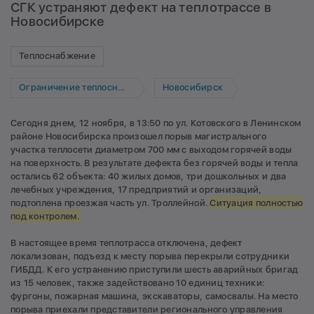
СГК устраняют дефект на теплотрассе в
Новосибирске
Теплоснабжение
Ограничение теплоснабжения
Новосибирск
Сегодня днем, 12 ноября, в 13:50 по ул. Котовского в Ленинском
районе Новосибирска произошел порыв магистрального
участка теплосети диаметром 700 мм с выходом горячей воды
на поверхность. В результате дефекта без горячей воды и тепла
остались 62 объекта: 40 жилых домов, три дошкольных и два
лечебных учреждения, 17 предприятий и организаций,
подтоплена проезжая часть ул. Троллейной.
Ситуация полностью
под контролем.
В настоящее время теплотрасса отключена, дефект
локализован, подъезд к месту порыва перекрыли сотрудники
ГИБДД. К его устранению приступили шесть аварийных бригад
из 15 человек, также задействовано 10 единиц техники:
фургоны, пожарная машина, экскаваторы, самосвалы. На место
порыва приехали представители регионального управления