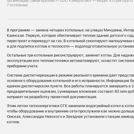
организаций, самая крупная — ООО «Энергетик» — входит в структуру С
7 котельных
В программе — замена четырех котельных: на улицах Мичурина, Интер
Каинская. Первую, которая обеспечивает теплом здания детского сад
перестроят и переведут на газ. В котельной смонтируют малошумны
а для подпитки котлов и теплосети — водоподготовительную установк
Остальные три котельные реконструируют, заменят котлы. Для надеж
эксплуатации все теплоисточники автоматизируют, оснастят системо
приборами учета.
Система диспетчеризации в режиме реального времени дает предста
основного оборудования котельной и его исправности. Информация б
едином диспетчерском пункте. Все работы планируется завершить в 2
предварительным оценкам, суммарные вложения составят 83 млн рубл
направят на разработку проектной документации.
Этим летом теплоэнергетики СГК заменили водогрейный котел в коте
чтобы оборудование и внутренние сети прослужили как можно дольше,
Омская, Александра Невского и Звездная установили станции химво
котлов.