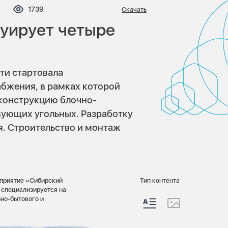
мментариев:
Просмотров:
1739
Скачать
уирует четыре
ти стартовала
бжения, в рамках которой
еконструкцию блочно-
вующих угольных. Разработку
я. Строительство и монтаж
дприятие «Сибирский
Тип контента
 специализируется на
но-бытового и