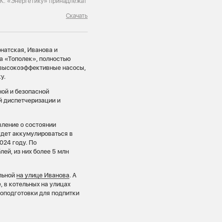
ГК. «Энергетику» принадлежат
Скачать
натская, Иванова и
а «Тополек», полностью
е высокоэффективные насосы,
у.
ной и безопасной
й диспетчеризации и
вление о состоянии
удет аккумулироваться в
024 году. По
ей, из них более 5 млн
льной
на улице Иванова
. А
 в котельных на улицах
доподготовки для подпитки