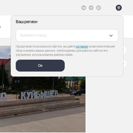
Ваш регион
ы
Меню
Все теги
Выберите город
Продолжая пользоваться сайтом, вы даёте
согласие
на автоматический
сбор и анализ ваших данных, необходимых для работы сайта и его
улучшения, использование файлов cookie.
Ок