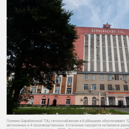
Помимо Барабинской ТЭЦ теплоснабжение в Куйбышеве обеспечивают 12 
автономных и 4 производственных. Котельные находятся на балансе ра