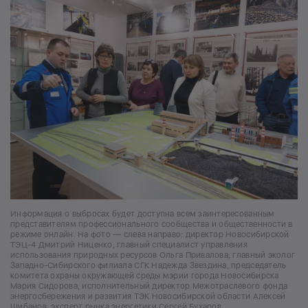
Информация о выбросах будет доступна всем заинтересованным
представителям профессионального сообщества и общественности в
режиме онлайн. На фото — слева направо: директор Новосибирской
ТЭЦ-4 Дмитрий Ниценко, главный специалист управления
использования природных ресурсов Ольга Привалова, главный эколог
Западно-Сибирского филиала СГК Надежда Звездина, председатель
комитета охраны окружающей среды мэрии города Новосибирска
Мария Сидорова, исполнительный директор Межотраслевого фонда
энергосбережения и развития ТЭК Новосибирской области Алексей
Шибанов, эксперт рынка энергетики Сергей Бухаров