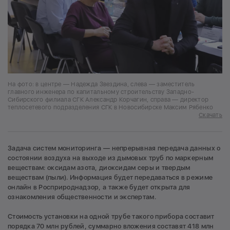
На фото: в центре — Надежда Звездина, слева — заместитель
главного инженера по капитальному строительству Западно-
Сибирского филиала СГК Александр Корчагин, справа — директор
теплосетевого подразделения СГК в Новосибирске Максим Рябенко
Скачать
Задача систем мониторинга — непрерывная передача данных о
состоянии воздуха на выходе из дымовых труб по маркерным
веществам: оксидам азота, диоксидам серы и твердым
веществам (пыли). Информация будет передаваться в режиме
онлайн в Росприроднадзор, а также будет открыта для
ознакомления общественности и экспертам.
Стоимость установки на одной трубе такого прибора составит
порядка 70 млн рублей, суммарно вложения составят 418 млн