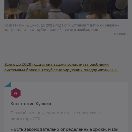
Константин Кушнир: до 2029 года СГК установит датчики онлайн-
контроля на всех трубах станций, где это необходимо
Скачать
Всего до 2029 года стоит задача оснастить подобными
системами более 30 труб генерирующих предприятий СГК.
Константин Кушнир
Главный эколог — заместитель технического
директора СГК
«Есть законодательно определенные сроки, и мы