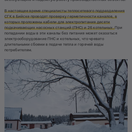
В настоящее время специалисты теплосетевого подразделения
СГК в Бийске проводят проверку герметичности каналов, в
которых проложены кабели для электропитания десяти
подкачивающих насосных станций (ПНС) и 26 котельных.
При
попадании воды в эти каналы без питания может оказаться
электрооборудование ПНС и котельных, что чревато
длительными сбоями в подаче тепла и горячей воды
потребителям.