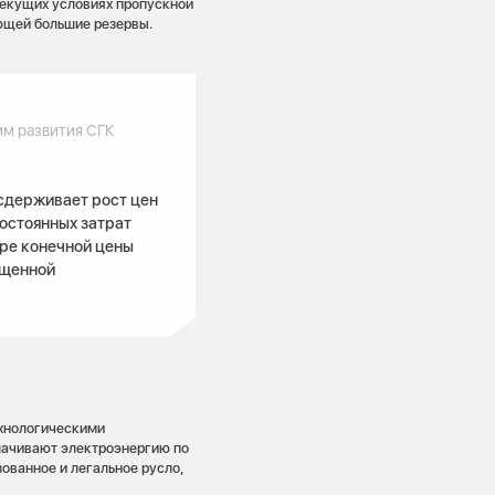
текущих условиях пропускной
еющей большие резервы.
мм развития СГК
 сдерживает рост цен
остоянных затрат
уре конечной цены
ущенной
ехнологическими
лачивают электроэнергию по
ованное и легальное русло,