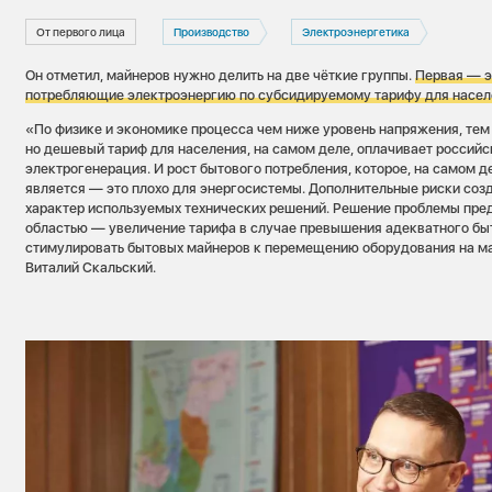
От первого лица
Производство
Электроэнергетика
Он отметил, майнеров нужно делить на две чёткие группы.
Первая — э
потребляющие электроэнергию по субсидируемому тарифу для насел
«По физике и экономике процесса чем ниже уровень напряжения, тем
но дешевый тариф для населения, на самом деле, оплачивает россий
электрогенерация. И рост бытового потребления, которое, на самом д
является — это плохо для энергосистемы. Дополнительные риски со
характер используемых технических решений. Решение проблемы пре
областью — увеличение тарифа в случае превышения адекватного бы
стимулировать бытовых майнеров к перемещению оборудования на м
Виталий Скальский.