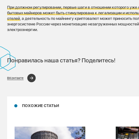
При должном регулировании, первые шаги в отношении которого уже 
бытовых майнеров может быть стимулирована к легализации и исполь
отелей
, а деятельность по майнингу криптовалют может приносить по
энергосистеме России через монетизацию незагруженных мощностей 
электроэнергии.
Понравилась наша статья? Поделитесь!
ВКонтакте
ПОХОЖИЕ СТАТЬИ