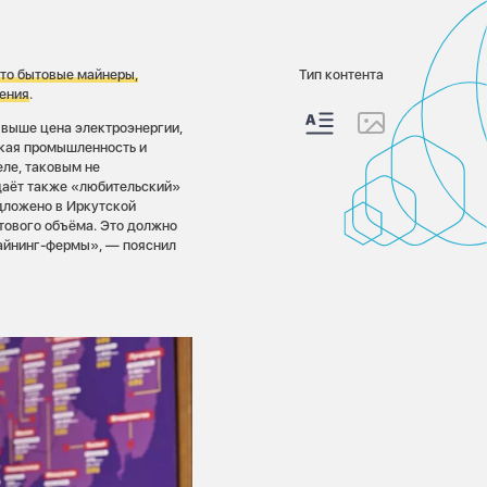
то бытовые майнеры,
Тип контента
ения
.
 выше цена электроэнергии,
ская промышленность и
еле, таковым не
здаёт также «любительский»
дложено в Иркутской
тового объёма. Это должно
айнинг-фермы», — пояснил