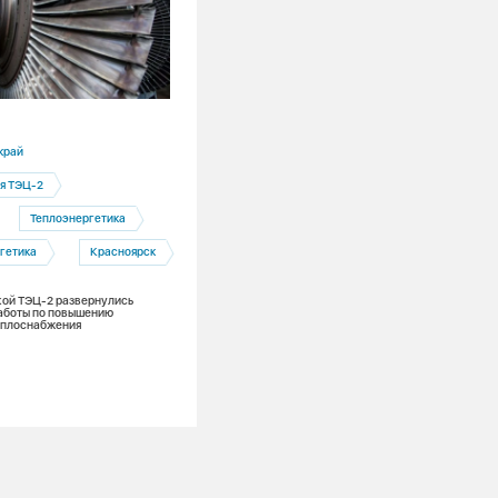
20.07.2026
край
Красноярский край
я ТЭЦ-2
Электрозаправки
Теплоэнергетика
Электроэнергетика
гетика
Красноярск
Сибирь заряжает
Красноярс
ой ТЭЦ-2 развернулись
За год в сети электрозаправок красно
аботы по повышению
энергетиков объем отпускаемого
еплоснабжения
электричества вырос на 30%