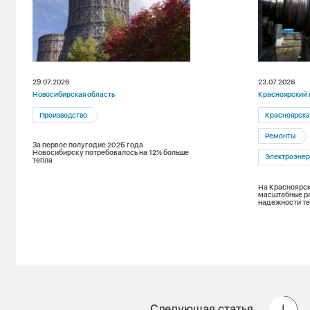
29.07.2026
23.07.2026
Новосибирская область
Красноярский 
Производство
Красноярска
Ремонты
За первое полугодие 2026 года
Новосибирску потребовалось на 12% больше
Электроэнер
тепла
На Красноярск
масштабные р
надежности т
Следующая статья