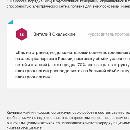
ЕЭС России порядка 30%) и эффективной генерации, ограниченной в 
способностью электрических сетей, полезна для энергосистемы, им
Виталий Скальский
Руководитель програ
«Как ни странно, но дополнительный объём потребления
на электроэнергию в России, поскольку объём условно-п
сетей и станций (а это порядка 70% всех затрат в структ
электроэнергии) распределяется на больший объём отп
электроэнергии».
Крупные майнинг-фермы организуют свою работу в соответствии с т
требованиями по подключению к электросетям, исправно авансом оп
рыночным ценам и хоть как-то направляют криптолихорадку в цивилиз
считает специалист.