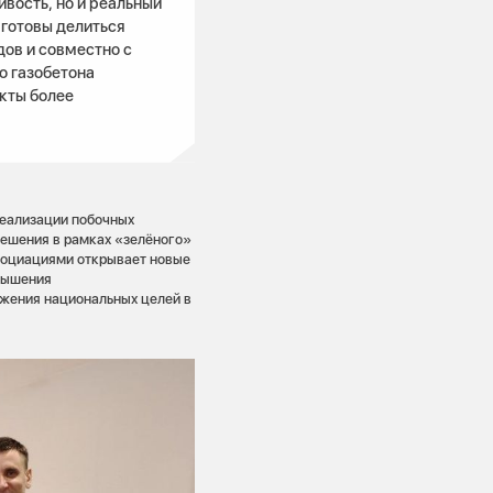
ивость, но и реальный
готовы делиться
ов и совместно с
о газобетона
кты более
реализации побочных
решения в рамках «зелёного»
социациями открывает новые
вышения
ижения национальных целей в