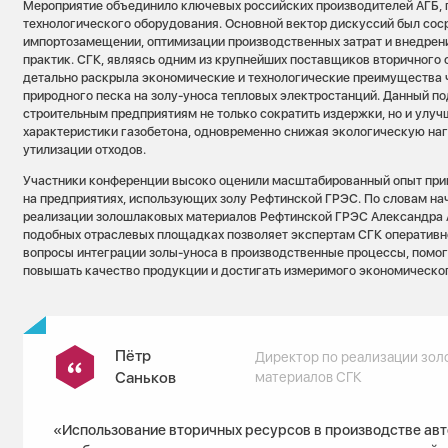
Мероприятие объединило ключевых российских производителей АГБ, 
технологического оборудования. Основной вектор дискуссий был сос
импортозамещении, оптимизации производственных затрат и внедре
практик. СГК, являясь одним из крупнейших поставщиков вторичного
детально раскрыла экономические и технологические преимущества 
природного песка на золу-уноса тепловых электростанций. Данный по
строительным предприятиям не только сократить издержки, но и улуч
характеристики газобетона, одновременно снижая экологическую на
утилизации отходов.
Участники конференции высоко оценили масштабированный опыт при
на предприятиях, использующих золу Рефтинской ГРЭС. По словам на
реализации золошлаковых материалов Рефтинской ГРЭС Александра А
подобных отраслевых площадках позволяет экспертам СГК оперативн
вопросы интеграции золы-уноса в производственные процессы, помо
повышать качество продукции и достигать измеримого экономическо
Пётр
Директор по реализации зо
Саньков
материалов СГК
«Использование вторичных ресурсов в производстве ав