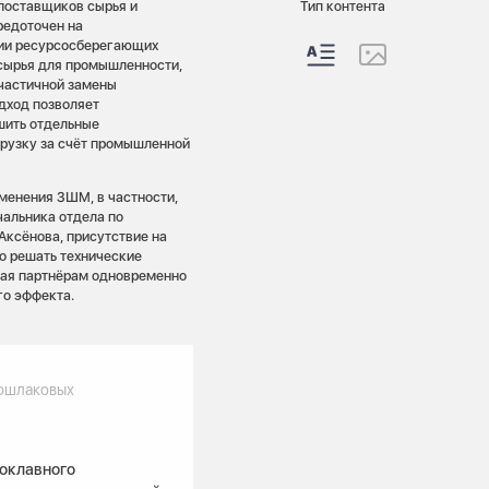
поставщиков сырья и
Тип контента
редоточен на
нии ресурсосберегающих
 сырья для промышленности,
частичной замены
дход позволяет
шить отдельные
грузку за счёт промышленной
менения ЗШМ, в частности,
чальника отдела по
ксёнова, присутствие на
о решать технические
гая партнёрам одновременно
го эффекта.
лошлаковых
токлавного