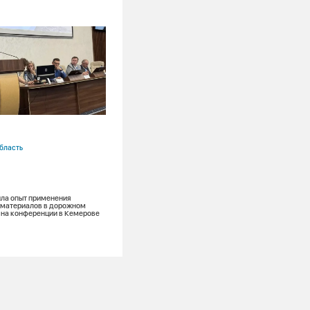
01.07.2026
бласть
Красноярский край
ЗШМ
Красноярская ТЭЦ-3
Красноярск
ла опыт применения
 материалов в дорожном
 на конференции в Кемерове
Генераторы объединили опыт для разв
рынка золошлаковых материалов