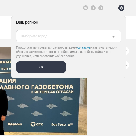
Ваш регион
ы
Меню
Все теги
Выберите город
Продолжая пользоваться сайтом, вы даёте
согласие
на автоматический
сбор и анализ ваших данных, необходимых для работы сайта и его
улучшения, использование файлов cookie.
Ок