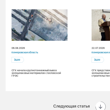
06.08.2026
22.07.2026
Кемеровская область
Кемеровская о
ЗШМ
ЗШМ
СГК начала крупнотоннажный вывоз
СГК представи
золошлаковых материалов с Беловской
золошлаковых
ГРЭС
строительстве
Следующая статья