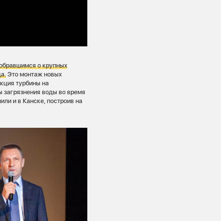
собравшимся о крупных
а.
Это монтаж новых
укция турбины на
ы загрязнения воды во время
ли и в Канске, построив на