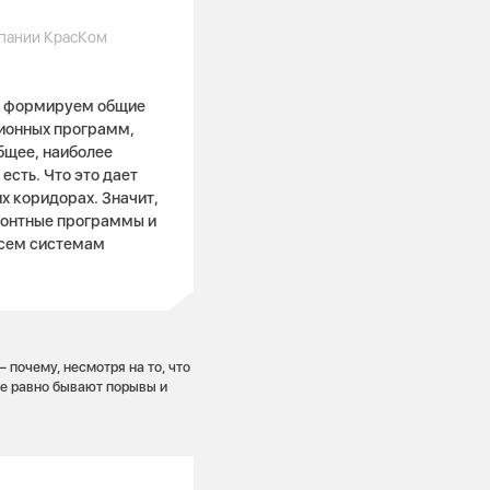
пании КрасКом
ГК формируем общие
ционных программ,
бщее, наиболее
есть. Что это дает
х коридорах. Значит,
монтные программы и
всем системам
 почему, несмотря на то, что
се равно бывают порывы и