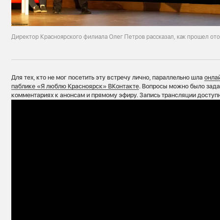
Директор Красноярского филиала Олег Петров рассказал, как прошел от
Для тех, кто не мог посетить эту встречу лично, параллельно шла
онла
паблике «Я люблю Красноярск» ВКонтакте
. Вопросы можно было задав
комментариях к анонсам и прямому эфиру. Запись трансляции доступ