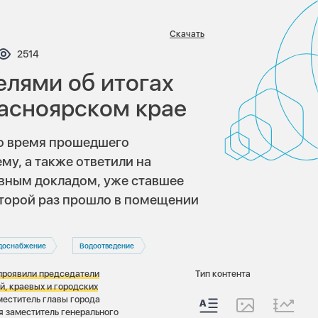
Скачать
тариев:
Просмотров:
2514
елями об итогах
расноярском крае
во время прошедшего
му, а также ответили на
ивным докладом, уже ставшее
торой раз прошло в помещении
доснабжение
Водоотведение
проявили председатели
Тип контента
, краевых и городских
еститель главы города
я заместитель генерального