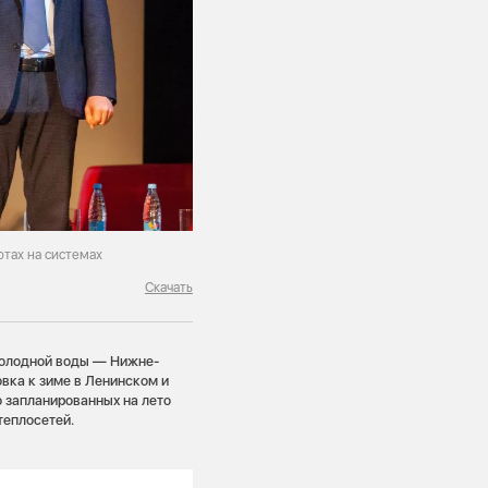
отах на системах
Скачать
холодной воды — Нижне-
вка к зиме в Ленинском и
о запланированных на лето
теплосетей.