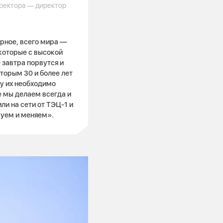
иректора — директор
ерное, всего мира —
которые с высокой
 завтра порвутся и
оторым 30 и более лет
у их необходимо
е мы делаем всегда и
ли на сети от ТЭЦ-1 и
руем и меняем».