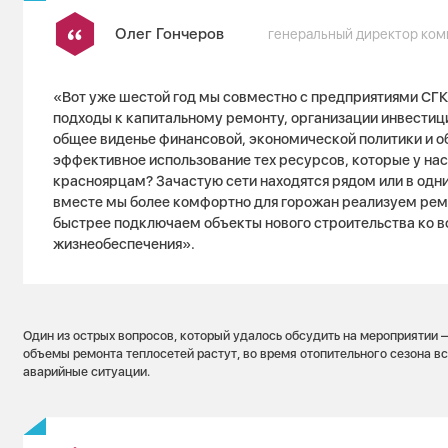
Олег Гончеров
генеральный директор ком
«Вот уже шестой год мы совместно с предприятиями С
подходы к капитальному ремонту, организации инвести
общее виденье финансовой, экономической политики и о
эффективное использование тех ресурсов, которые у нас 
красноярцам? Зачастую сети находятся рядом или в одни
вместе мы более комфортно для горожан реализуем ре
быстрее подключаем объекты нового строительства ко 
жизнеобеспечения».
Один из острых вопросов, который удалось обсудить на мероприятии —
объемы ремонта теплосетей растут, во время отопительного сезона в
аварийные ситуации.