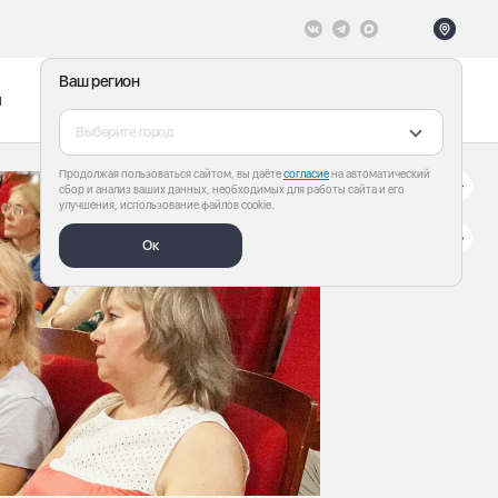
Ваш регион
ы
Меню
Все теги
Выберите город
Продолжая пользоваться сайтом, вы даёте
согласие
на автоматический
сбор и анализ ваших данных, необходимых для работы сайта и его
улучшения, использование файлов cookie.
Ок