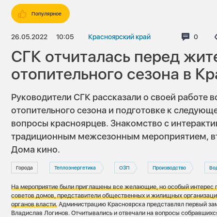
Популярное
26.05.2022
10:05
Красноярский край
Коммен
0
СГК отчиталась перед жит
отопительного сезона в К
Руководители СГК рассказали о своей работе 
отопительного сезона и подготовке к следующе
вопросы красноярцев. Знакомство с интеракт
традиционным межсезонным мероприятием, в
Дома кино.
Города
Теплоэнергетика
ОЗП
Производство
Во
На мероприятие были приглашены все желающие, но особый интерес 
советов домов, представители общественных и жилищных организаций
органов власти.
Администрацию Красноярска представлял первый зам
Владислав Логинов. Отчитывались и отвечали на вопросы собравшихс