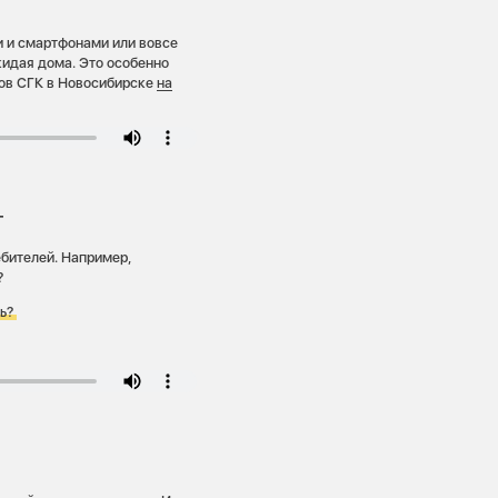
и и смартфонами или вовсе
кидая дома. Это особенно
тов СГК в Новосибирске
на
т
бителей. Например,
?
ть?