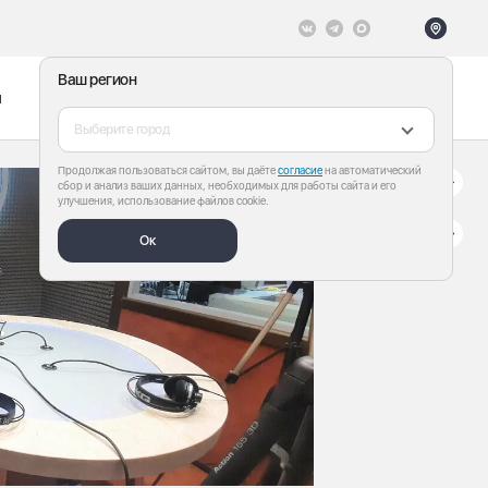
Ваш регион
ы
Меню
Все теги
Выберите город
Продолжая пользоваться сайтом, вы даёте
согласие
на автоматический
сбор и анализ ваших данных, необходимых для работы сайта и его
улучшения, использование файлов cookie.
Ок