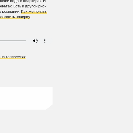
ячей воды в квартирах. И
еньгах. Есть и другой риск
е компании.
Как же понять,
роводить поверку
на теплосетях