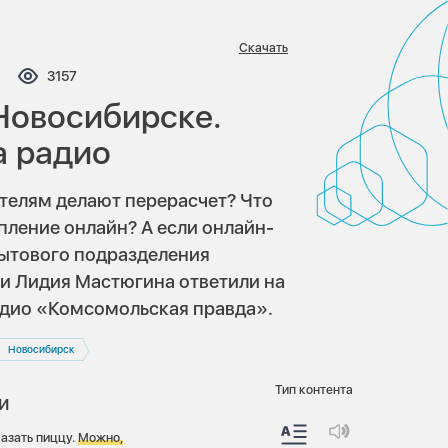
Скачать
ментариев:
Просмотров:
3157
 Новосибирске.
а радио
ителям делают перерасчет? Что
опление онлайн? А если онлайн-
бытового подразделения
и Лидия Мастюгина ответили на
адио «Комсомольская правда».
Новосибирск
Тип контента
и
азать пиццу.
Можно,