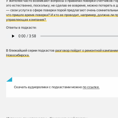
У жителей часто возникают вопросы о правилах поверки счетчиков гор
это естественно, поскольку, не сделав ее вовремя, можно потерять в д
— свои услуги в сфере поверки порой предлагают очень сомнительны
что пришло время поверки? И кто ее проводит, например, должна ли п
управляющая компания?
Ответы в подкасте:
В ближайшей серии подкастов
разговор пойдет о
ремонтной кампании 
Новосибирска.
Скачать аудиоролики с подкастами можно
по ссылке.