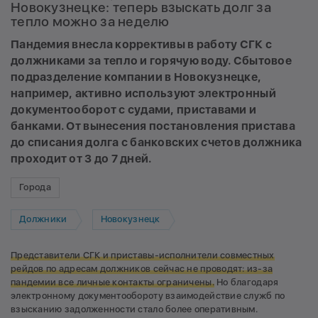
Новокузнецке: теперь взыскать долг за
тепло можно за неделю
Пандемия внесла коррективы в работу СГК с
должниками за тепло и горячую воду. Сбытовое
подразделение компании в Новокузнецке,
например, активно используют электронный
документооборот с судами, приставами и
банками. От вынесения постановления пристава
до списания долга с банковских счетов должника
проходит от 3 до 7 дней.
Города
Должники
Новокузнецк
Представители СГК и приставы-исполнители совместных
рейдов по адресам должников сейчас не проводят: из-за
пандемии все личные контакты ограничены.
Но благодаря
электронному документообороту взаимодействие служб по
взысканию задолженности стало более оперативным.