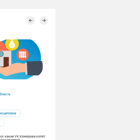
18.06.2026
бласть
Кемеровская область
Кемерово
Потребители
исциплина
Сбыт
и
Дистанционное снятие показаний при
учёта тепла от СГК: точно, прозрачно,
оперативно
ке: какие УК Кемерова копят
лги за тепло