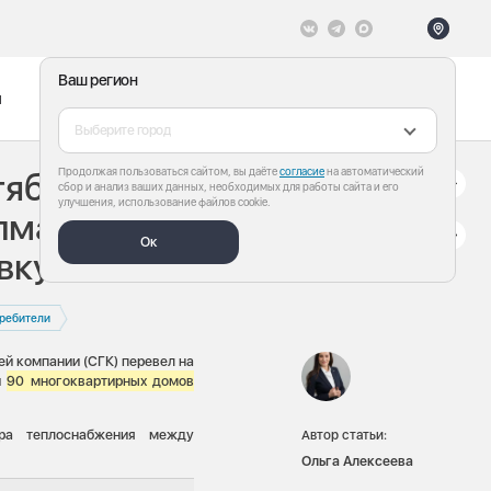
Ваш регион
ы
Меню
Все теги
Выберите город
Продолжая пользоваться сайтом, вы даёте
согласие
на автоматический
тября перевела 90
сбор и анализ ваших данных, необходимых для работы сайта и его
улучшения, использование файлов cookie.
лмассива на
Ок
вку отопления
ребители
й компании (СГК) перевел на
й
90 многоквартирных домов
ра теплоснабжения между
Автор статьи:
Ольга Алексеева