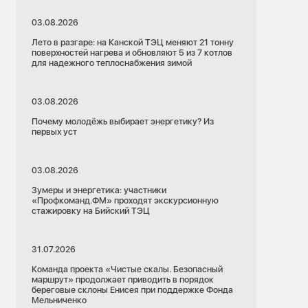
03.08.2026
Лето в разгаре: на Канской ТЭЦ меняют 21 тонну
поверхностей нагрева и обновляют 5 из 7 котлов
для надежного теплоснабжения зимой
03.08.2026
Почему молодёжь выбирает энергетику? Из
первых уст
03.08.2026
Зумеры и энергетика: участники
06.04.2026
«Профкоманд.ФМ» проходят экскурсионную
Новосибирская область
стажировку на Бийский ТЭЦ
ъясняет
ЖКХ по полочкам
Потребители
31.07.2026
дый год
Гаспийяж по-русски: бывшая парижанка о
лические
расточительстве и желании изменить
Команда проекта «Чистые скалы. Безопасный
отношение к коммуналке
маршрут» продолжает приводить в порядок
береговые склоны Енисея при поддержке Фонда
Мельниченко