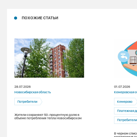
ПОХОЖИЕ СТАТЬИ
28.07.2026
01.07.2026
Новосибирская область
Кемеровская о
Потребители
Кемерово
Платежная д
Жители сохраняют 50-процентную долю в
объеме потребления тепла Новосибирском
Потребител
В черном спис
миллионные до