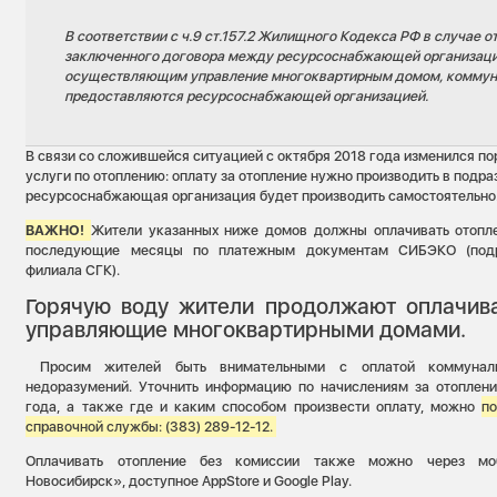
В соответствии с ч.9 ст.157.2 Жилищного Кодекса РФ в случае о
заключенного договора между ресурсоснабжающей организаци
осуществляющим управление многоквартирным домом, коммун
предоставляются ресурсоснабжающей организацией.
В связи со сложившейся ситуацией с октября 2018 года изменился п
услуги по отоплению: оплату за отопление нужно производить в подра
ресурсоснабжающая организация будет производить самостоятельно
ВАЖНО!
Жители указанных ниже домов должны оплачивать отопле
последующие месяцы по платежным документам СИБЭКО (подр
филиала СГК).
Горячую воду жители продолжают оплачива
управляющие многоквартирными домами.
Просим жителей быть внимательными с оплатой коммунал
недоразумений. Уточнить информацию по начислениям за отоплени
года, а также где и каким способом произвести оплату, можно
п
справочной службы: (383) 289-12-12.
Оплачивать отопление без комиссии также можно через мо
Новосибирск», доступное AppStore и Google Play.