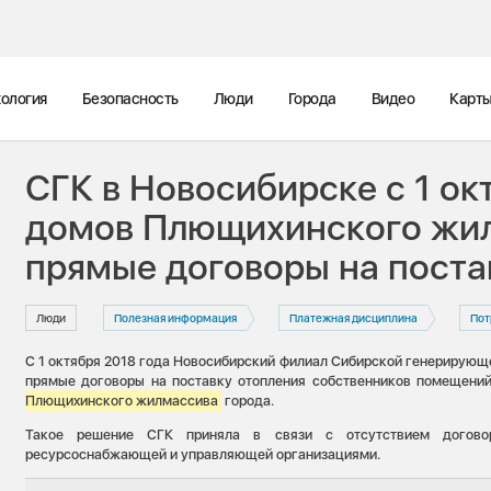
ология
Безопасность
Люди
Города
Видео
Карт
СГК в Новосибирске с 1 ок
домов Плющихинского жи
прямые договоры на поста
Люди
Полезная информация
Платежная дисциплина
Пот
С 1 октября 2018 года Новосибирский филиал Сибирской генерирующе
прямые договоры на поставку отопления собственников помещени
Плющихинского жилмассива
города.
Такое решение СГК приняла в связи с отсутствием догово
ресурсоснабжающей и управляющей организациями.