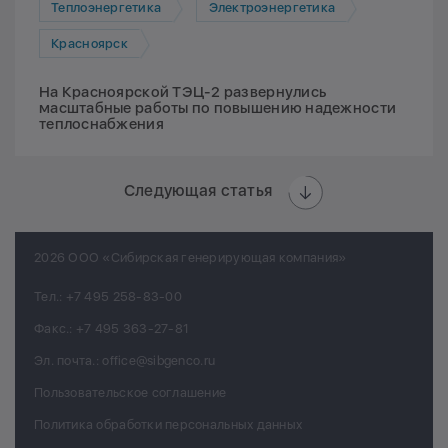
Теплоэнергетика
Электроэнергетика
Красноярск
На Красноярской ТЭЦ-2 развернулись
масштабные работы по повышению надежности
теплоснабжения
Следующая статья
2026 ООО «Сибирская генерирующая компания»
Тел.:
+7 495 258-83-00
Факс.:
+7 495 363-27-81
Эл. почта.:
office@sibgenco.ru
Пользовательское соглашение
Политика обработки персональных данных