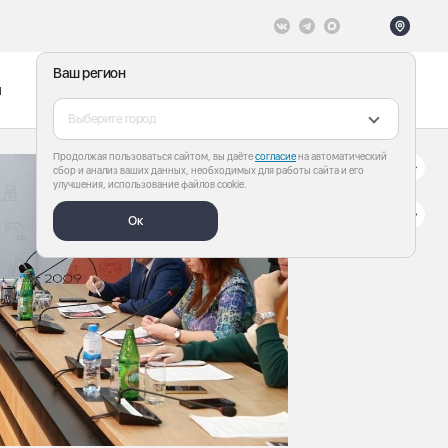
Ваш регион
ы
Меню
Все теги
Выберите город
Продолжая пользоваться сайтом, вы даёте
согласие
на автоматический
сбор и анализ ваших данных, необходимых для работы сайта и его
улучшения, использование файлов cookie.
Ок