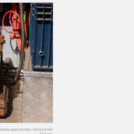
убную диагностику теплосетей
Скачать