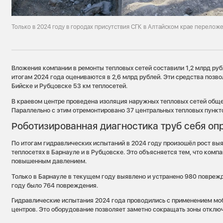
Только в 2024 году в городах присутствия СГК в Алтайском крае перелож
Вложения компании в ремонты тепловых сетей составили 1,2 млрд рубл
итогам 2024 года оцениваются в 2,6 млрд рублей. Эти средства позво
Бийске и Рубцовске 53 км теплосетей.
В краевом центре проведена изоляция наружных тепловых сетей общ
Параллельно с этим отремонтировано 37 центральных тепловых пункт
Роботизированная диагностика труб себя оп
По итогам гидравлических испытаний в 2024 году произошёл рост вы
теплосетях в Барнауле и в Рубцовске. Это объясняется тем, что комп
повышенным давлением.
Только в Барнауле в текущем году выявлено и устранено 980 поврежд
году было 764 повреждения.
Гидравлические испытания 2024 года проводились с применением мо
центров. Это оборудование позволяет заметно сокращать зоны отклю