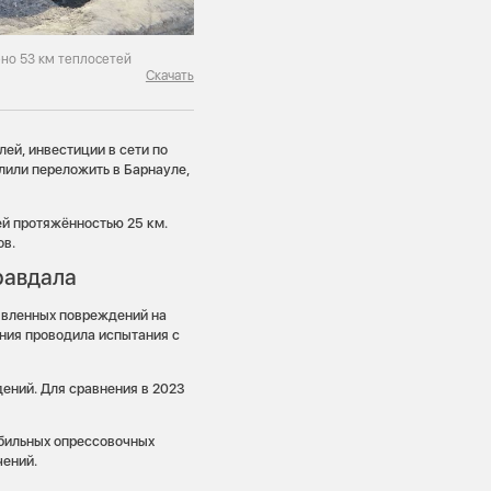
ено 53 км теплосетей
Скачать
ей, инвестиции в сети по
лили переложить в Барнауле,
ей протяжённостью 25 км.
ов.
равдала
явленных повреждений на
ания проводила испытания с
ений. Для сравнения в 2023
бильных опрессовочных
чений.