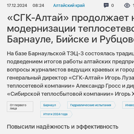
17.12.2024
08:24
Алтайский край
Комментар
0
«СГК-Алтай» продолжает 
модернизации теплосетево
Барнауле, Бийске и Рубцов
На базе Барнаульской ТЭЦ-3 состоялась тради
подведением итогов работы алтайских предпри
вопросы журналистов ведущих краевых и горо
генеральный директор «СГК-Алтай» Игорь Луз
теплосетевой компании» Александр Гросс и ди
«Сибирской теплосбытовой компании» Игорь 
От первого
Барнаул
Гидравлические испытания
Инве
лица
Итоги 2024 года
Повысили надёжность и эффективность