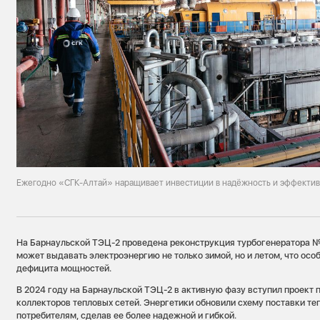
Ежегодно «СГК-Алтай» наращивает инвестиции в надёжность и эффектив
На Барнаульской ТЭЦ-2 проведена реконструкция турбогенератора №
может выдавать электроэнергию не только зимой, но и летом, что осо
дефицита мощностей.
В 2024 году на Барнаульской ТЭЦ-2 в активную фазу вступил проект
коллекторов тепловых сетей. Энергетики обновили схему поставки те
потребителям, сделав ее более надежной и гибкой.