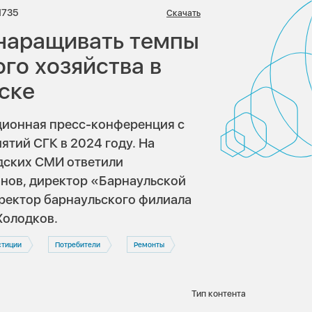
иев:
Просмотров:
1735
Скачать
наращивать темпы
го хозяйства в
ске
ционная пресс-конференция с
ятий СГК в 2024 году. На
дских СМИ ответили
анов, директор «Барнаульской
ректор барнаульского филиала
Холодков.
стиции
Потребители
Ремонты
Тип контента