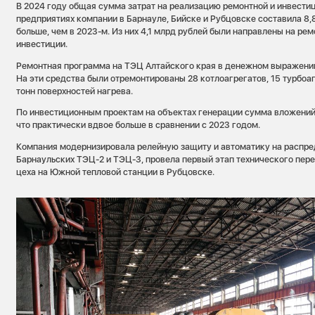
В 2024 году общая сумма затрат на реализацию ремонтной и инвести
предприятиях компании в Барнауле, Бийске и Рубцовске составила 8,8
больше, чем в 2023-м. Из них 4,1 млрд рублей были направлены на ре
инвестиции.
Ремонтная программа на ТЭЦ Алтайского края в денежном выражении
На эти средства были отремонтированы 28 котлоагрегатов, 15 турбоаг
тонн поверхностей нагрева.
По инвестиционным проектам на объектах генерации сумма вложений 
что практически вдвое больше в сравнении с 2023 годом.
Компания модернизировала релейную защиту и автоматику на распре
Барнаульских ТЭЦ-2 и ТЭЦ-3, провела первый этап технического пе
цеха на Южной тепловой станции в Рубцовске.